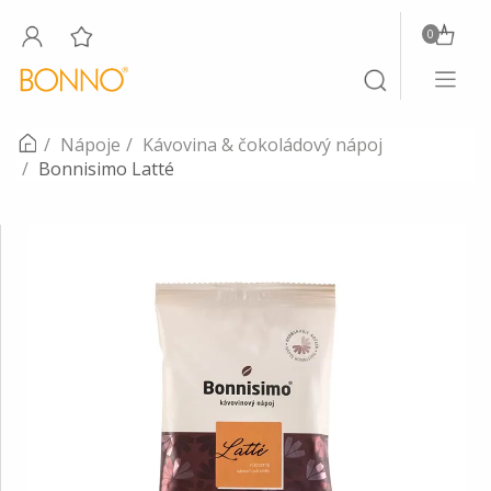
0
Toggle
Toggle
navigati
search
Nápoje
Kávovina & čokoládový nápoj
Bonnisimo Latté