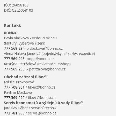
IČO: 26058103
DIČ: CZ26058103
Kontakt
BONNO
Pavla Vlášková - vedoucí skladu
(faktury, výběrové řízení)
777 569 294
, p.vlaskova@bonno.cz
Alena Hálová Jandová (objednávky, zákazky, expedice)
777 569 295
, oopp@bonno.cz
Kristýna Petržalová (reklamace, e-shop)
777 569 283
, k.petrzalova@bonno.cz
®
Obchod zařízení filbec
Miluše Prokopová
777 708 861
/ filbec@bonno.cz
Pavlína Mašková
777 569 290
/ filbec@bonno.cz
®
Servis bonnomatů a výdejníků vody filbec
Jaroslav Fáber / servisní technik
773 781 963
/ servis@bonno.cz