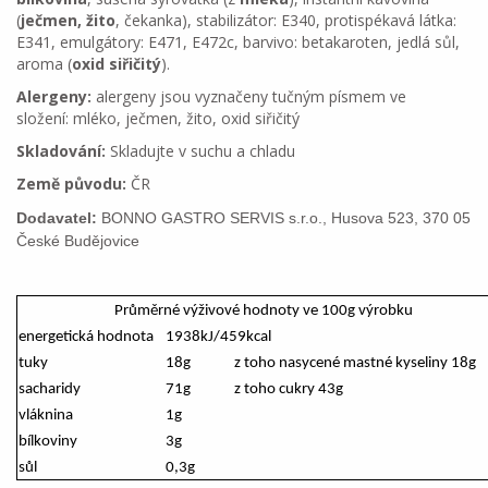
(
ječmen, žito
, čekanka), stabilizátor: E340, protispékavá látka:
E341, emulgátory: E471, E472c, barvivo: betakaroten, jedlá sůl,
aroma (
oxid siřičitý
).
Alergeny:
alergeny jsou vyznačeny tučným písmem ve
složení: mléko, ječmen, žito, oxid siřičitý
Skladování:
Skladujte v suchu a chladu
Země původu:
ČR
Dodavatel:
BONNO GASTRO SERVIS s.r.o., Husova 523, 370 05
České Budějovice
Průměrné výživové hodnoty ve 100g výrobku
energetická hodnota
1938kJ/459kcal
tuky
18g
z toho nasycené mastné kyseliny 18g
sacharidy
71g
z toho cukry 43g
vláknina
1g
bílkoviny
3g
sůl
0,3g