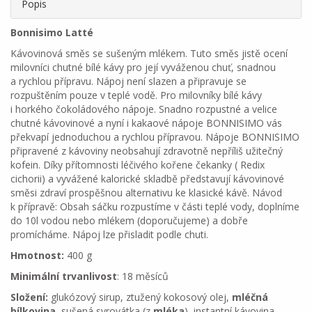
Popis
Bonnisimo Latté
Kávovinová směs se sušeným mlékem. Tuto směs jistě ocení
milovníci chutné bílé kávy pro její vyváženou chuť, snadnou
a rychlou přípravu. Nápoj není slazen a připravuje se
rozpuštěním pouze v teplé vodě. Pro milovníky bílé kávy
i horkého čokoládového nápoje. Snadno rozpustné a velice
chutné kávovinové a nyní i kakaové nápoje BONNISIMO vás
překvapí jednoduchou a rychlou přípravou. Nápoje BONNISIMO
připravené z kávoviny neobsahují zdravotně nepříliš užitečný
kofein. Díky přítomnosti léčivého kořene čekanky ( Redix
cichorii) a vyvážené kalorické skladbě představují kávovinové
směsi zdraví prospěšnou alternativu ke klasické kávě. Návod
k přípravě: Obsah sáčku rozpustíme v části teplé vody, doplníme
do 10l vodou nebo mlékem (doporučujeme) a dobře
promícháme. Nápoj lze přisladit podle chuti.
Hmotnost:
400 g
Minimální trvanlivost
: 18 měsíců
Složení:
glukózový sirup, ztužený kokosový olej,
mléčná
bílkovina
, sušená syrovátka (z
mléka
), instantní kávovina