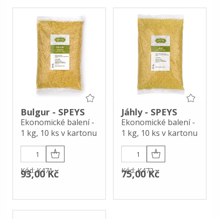
Bulgur - SPEYS
Jáhly - SPEYS
Ekonomické balení -
Ekonomické balení -
1 kg, 10 ks v kartonu
1 kg, 10 ks v kartonu
Kód: K471
Kód: K472
93,00 Kč
75,00 Kč