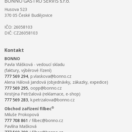
BONNO GASTRO SERVIS s.r.o.
Husova 523
370 05 České Budějovice
IČO: 26058103
DIČ: CZ26058103
Kontakt
BONNO
Pavla Vlášková - vedoucí skladu
(faktury, výběrové řízení)
777 569 294
, p.vlaskova@bonno.cz
Alena Hálová Jandová (objednávky, zákazky, expedice)
777 569 295
, oopp@bonno.cz
Kristýna Petržalová (reklamace, e-shop)
777 569 283
, k.petrzalova@bonno.cz
®
Obchod zařízení filbec
Miluše Prokopová
777 708 861
/ filbec@bonno.cz
Pavlína Mašková