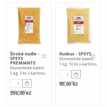
Široké nudle -
Kuskus - SPEYS
SPEYS
Ekonomické balení -
PREMIANTE
1 kg, 10 ks v kartonu
Ekonomické balení -
5 kg, 2 ks v kartonu
Kód: K470
95,00 Kč
Kód: K464
356,00 Kč