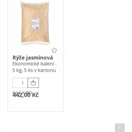
Rýže jasmínová
Ekonomické balení -
5 kg, 5 ks v kartonu
Kód: K480
442,00 Kč
1