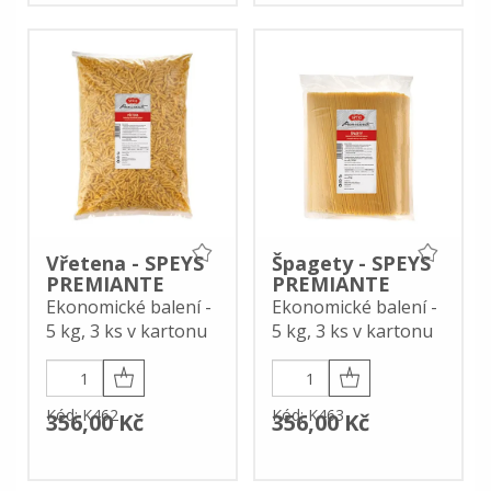
Vřetena - SPEYS
Špagety - SPEYS
PREMIANTE
PREMIANTE
Ekonomické balení -
Ekonomické balení -
5 kg, 3 ks v kartonu
5 kg, 3 ks v kartonu
Kód: K462
Kód: K463
356,00 Kč
356,00 Kč