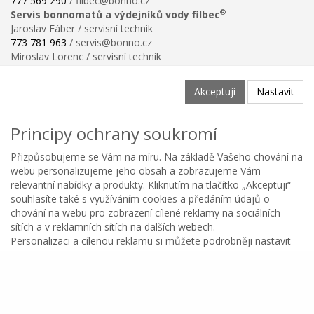
777 569 290
/ filbec@bonno.cz
®
Servis bonnomatů a výdejníků vody filbec
Jaroslav Fáber / servisní technik
773 781 963
/ servis@bonno.cz
Miroslav Lorenc / servisní technik
773 781 958
/ technik@bonno.cz
Informace
Akceptuji
Nastavit
Obchodní podmínky
Ochrana osobních údajů
Principy ochrany soukromí
Poučení o právu na odstoupení od smlouvy
Reklamační řád
Přizpůsobujeme se Vám na míru. Na základě Vašeho chování na
Reklamační protokol ke stažení
webu personalizujeme jeho obsah a zobrazujeme Vám
Velikostní tabulka
relevantní nabídky a produkty. Kliknutím na tlačítko „Akceptuji“
Nastavení soukromí
souhlasíte také s využíváním cookies a předáním údajů o
Odstoupení od smlouvy
chování na webu pro zobrazení cílené reklamy na sociálních
0
sítích a v reklamních sítích na dalších webech.
Personalizaci a cílenou reklamu si můžete podrobněji nastavit
Kategorie
Oblíbené
Menu
Košík
Copyright © BONNO GASTRO SERVIS s.r.o. 2026
nebo kdykoli vypnout po kliknutí na tlačítko Nastavit.