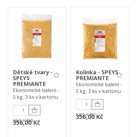
Dětské tvary -
Kolínka - SPEYS
SPEYS
PREMIANTE
PREMIANTE
Ekonomické balení -
Ekonomické balení -
5 kg, 3 ks v kartonu
5 kg, 3 ks v kartonu
Kód: K461
356,00 Kč
Kód: K460
356,00 Kč