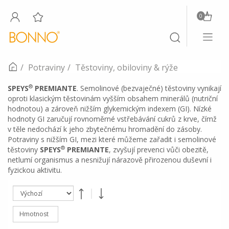
0
Toggle
Toggle
navigati
search
Potraviny
Těstoviny, obiloviny & rýže
®
SPEYS
PREMIANTE
. Semolinové (bezvaječné) těstoviny vynikají
oproti klasickým těstovinám vyšším obsahem minerálů (nutriční
hodnotou) a zároveň nižším glykemickým indexem (GI). Nízké
hodnoty GI zaručují rovnoměrné vstřebávání cukrů z krve, čímž
v těle nedochází k jeho zbytečnému hromadění do zásoby.
Potraviny s nižším GI, mezi které můžeme zařadit i semolinové
®
těstoviny
SPEYS
PREMIANTE
, zvyšují prevenci vůči obezitě,
netlumí organismus a nesnižují nárazově přirozenou duševní i
fyzickou aktivitu.
Hmotnost