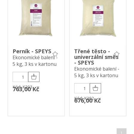
Perník - SPEYS
Třené těsto -
univerzální směs
Ekonomické balení -
- SPEYS
5 kg, 3 ks v kartonu
Ekonomické balení -
5 kg, 3 ks v kartonu
Kód: K203
763,00 Kč
Kód: K202
676,00 Kč
1