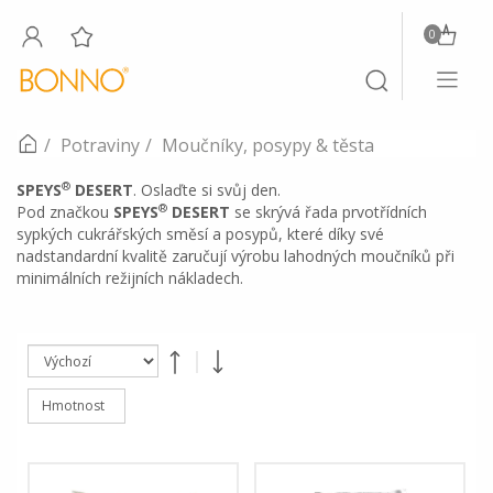
0
Toggle
Toggle
navigati
search
Potraviny
Moučníky, posypy & těsta
®
SPEYS
DESERT
. Oslaďte si svůj den.
®
Pod značkou
SPEYS
DESERT
se skrývá řada prvotřídních
sypkých cukrářských směsí a posypů, které díky své
nadstandardní kvalitě zaručují výrobu lahodných moučníků při
minimálních režijních nákladech.
Hmotnost