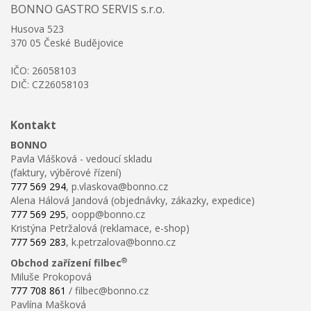
BONNO GASTRO SERVIS s.r.o.
Husova 523
370 05 České Budějovice
IČO: 26058103
DIČ: CZ26058103
Kontakt
BONNO
Pavla Vlášková - vedoucí skladu
(faktury, výběrové řízení)
777 569 294
, p.vlaskova@bonno.cz
Alena Hálová Jandová (objednávky, zákazky, expedice)
777 569 295
, oopp@bonno.cz
Kristýna Petržalová (reklamace, e-shop)
777 569 283
, k.petrzalova@bonno.cz
®
Obchod zařízení filbec
Miluše Prokopová
777 708 861
/ filbec@bonno.cz
Pavlína Mašková