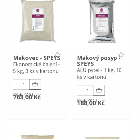
Makovec - SPEYS
Makový posyp -
SPEYS
Ekonomické balení -
ALU pytel - 1 kg, 10
5 kg, 3 ks v kartonu
ks v kartonu
Kód: K201
763,00 Kč
Kód: K011
188,00 Kč