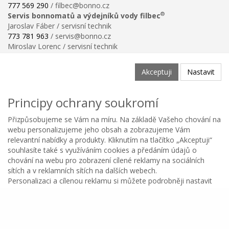
777 569 290
/ filbec@bonno.cz
®
Servis bonnomatů a výdejníků vody filbec
Jaroslav Fáber / servisní technik
773 781 963
/ servis@bonno.cz
Miroslav Lorenc / servisní technik
773 781 958
/ technik@bonno.cz
Informace
Akceptuji
Nastavit
Obchodní podmínky
Ochrana osobních údajů
Principy ochrany soukromí
Poučení o právu na odstoupení od smlouvy
Reklamační řád
Přizpůsobujeme se Vám na míru. Na základě Vašeho chování na
Reklamační protokol ke stažení
webu personalizujeme jeho obsah a zobrazujeme Vám
Velikostní tabulka
relevantní nabídky a produkty. Kliknutím na tlačítko „Akceptuji“
Nastavení soukromí
souhlasíte také s využíváním cookies a předáním údajů o
Odstoupení od smlouvy
chování na webu pro zobrazení cílené reklamy na sociálních
0
sítích a v reklamních sítích na dalších webech.
Personalizaci a cílenou reklamu si můžete podrobněji nastavit
Kategorie
Oblíbené
Menu
Košík
Copyright © BONNO GASTRO SERVIS s.r.o. 2026
nebo kdykoli vypnout po kliknutí na tlačítko Nastavit.