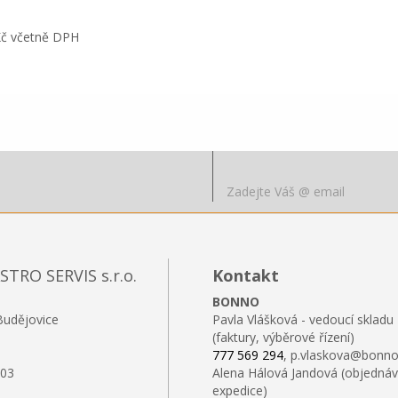
Kč včetně DPH
RO SERVIS s.r.o.
Kontakt
BONNO
Budějovice
Pavla Vlášková - vedoucí skladu
(faktury, výběrové řízení)
777 569 294
, p.vlaskova@bonno
103
Alena Hálová Jandová (objednáv
expedice)