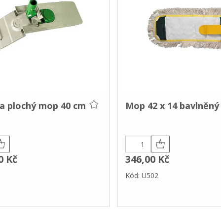
a plochý mop 40 cm
Mop 42 x 14 bavlněný
0 Kč
346,00 Kč
Kód: U502