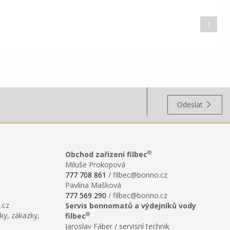
1
Odeslat
®
Obchod zařízení filbec
Miluše Prokopová
777 708 861
/ filbec@bonno.cz
Pavlína Mašková
777 569 290
/ filbec@bonno.cz
.cz
Servis bonnomatů a výdejníků vody
®
ky, zákazky,
filbec
Jaroslav Fáber / servisní technik