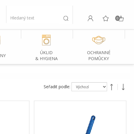
0
ÚKLID
OCHRANNÉ
INY
& HYGIENA
POMŮCKY
Seřadit podle: