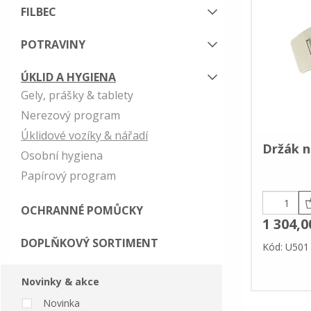
FILBEC
POTRAVINY
ÚKLID A HYGIENA
Gely, prášky & tablety
Nerezový program
Úklidové vozíky & nářadí
Držák n
Osobní hygiena
Papírový program
OCHRANNÉ POMŮCKY
1 304,0
DOPLŇKOVÝ SORTIMENT
Kód: U501
Novinky & akce
Novinka