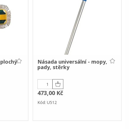
 plochý
Násada universální - mopy,
pady, stěrky
473,00 Kč
Kód: U512