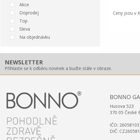
Akce
Doprodej
Ceny jsou v 
Top
Sleva
Na objednávku
NEWSLETTER
Přihlaste se k odběru novinek a buďte stále v obraze.
BONNO GAST
Husova 523
370 05 České 
IČO: 26058103
DIČ: CZ26058