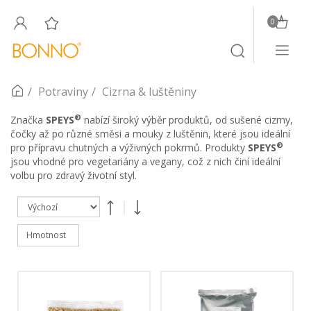
0
Toggle
Toggle
navigati
search
Potraviny
Cizrna & luštěniny
®
Značka
SPEYS
nabízí široký výběr produktů, od sušené cizrny,
čočky až po různé směsi a mouky z luštěnin, které jsou ideální
®
pro přípravu chutných a výživných pokrmů. Produkty
SPEYS
jsou vhodné pro vegetariány a vegany, což z nich činí ideální
volbu pro zdravý životní styl.
Hmotnost