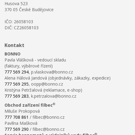
Husova 523
370 05 České Budějovice
IČO: 26058103
DIČ: CZ26058103
Kontakt
BONNO
Pavla Vlášková - vedoucí skladu
(faktury, výběrové řízení)
777 569 294
, p.vlaskova@bonno.cz
Alena Hálová Jandová (objednávky, zákazky, expedice)
777 569 295
, oopp@bonno.cz
Kristýna Petržalová (reklamace, e-shop)
777 569 283
, k.petrzalova@bonno.cz
®
Obchod zařízení filbec
Miluše Prokopová
777 708 861
/ filbec@bonno.cz
Pavlína Mašková
777 569 290
/ filbec@bonno.cz
®