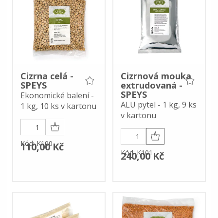
Cizrna celá -
Cizrnová mouka
SPEYS
extrudovaná -
SPEYS
Ekonomické balení -
ALU pytel - 1 kg, 9 ks
1 kg, 10 ks v kartonu
v kartonu
Kód: K100
110,00 Kč
Kód: K101
240,00 Kč