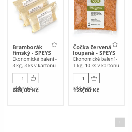
Bramborák
Čočka červená
římský - SPEYS
loupaná - SPEYS
Ekonomické balení -
Ekonomické balení -
3 kg, 3 ks v kartonu
1 kg, 10 ks v kartonu
Kód: K102
Kód: K099
689,00 Kč
129,00 Kč
1