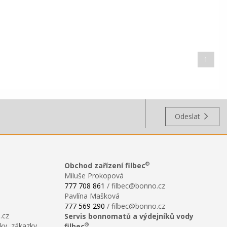
1
Odeslat
®
Obchod zařízení filbec
Miluše Prokopová
777 708 861
/ filbec@bonno.cz
Pavlína Mašková
777 569 290
/ filbec@bonno.cz
.cz
Servis bonnomatů a výdejníků vody
®
ky, zákazky,
filbec