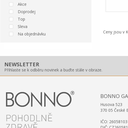
Akce
Doprodej
Top
Sleva
Ceny jsou v 
Na objednávku
NEWSLETTER
Přihlaste se k odběru novinek a buďte stále v obraze.
BONNO GAST
Husova 523
370 05 České 
IČO: 26058103
DIČ: CZ26058