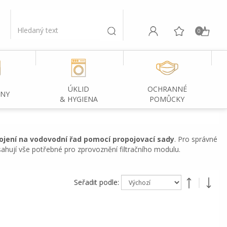
0
ÚKLID
OCHRANNÉ
INY
& HYGIENA
POMŮCKY
pojení na vodovodní řad pomocí propojovací sady
. Pro správné
sahují vše potřebné pro zprovoznění filtračního modulu.
Seřadit podle: