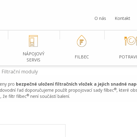
O nás
Kontakt
NÁPOJOVÝ
FILBEC
POTRAV
SERVIS
Filtrační moduly
eny pro
bezpečné uložení filtračních vložek a jejich snadné na
®
dovodní řad doporučujeme použít propojovací sady filbec
, které ob
®
e filtr filbec
není součástí balení.