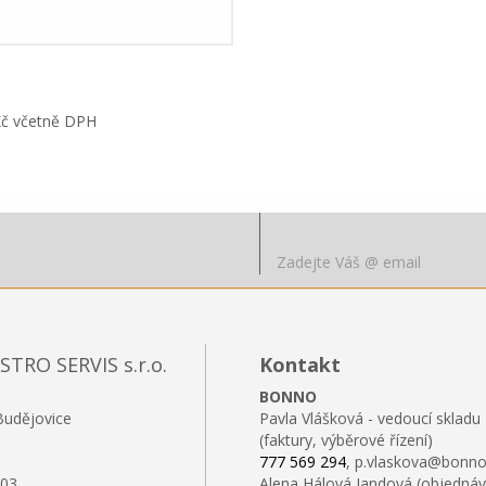
Kč včetně DPH
RO SERVIS s.r.o.
Kontakt
BONNO
Budějovice
Pavla Vlášková - vedoucí skladu
(faktury, výběrové řízení)
777 569 294
, p.vlaskova@bonno
103
Alena Hálová Jandová (objednáv