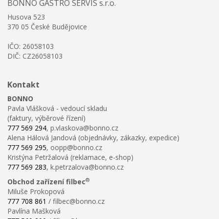
BONNO GASTRO SERVIS s.r.o.
Husova 523
370 05 České Budějovice
IČO: 26058103
DIČ: CZ26058103
Kontakt
BONNO
Pavla Vlášková - vedoucí skladu
(faktury, výběrové řízení)
777 569 294
, p.vlaskova@bonno.cz
Alena Hálová Jandová (objednávky, zákazky, expedice)
777 569 295
, oopp@bonno.cz
Kristýna Petržalová (reklamace, e-shop)
777 569 283
, k.petrzalova@bonno.cz
®
Obchod zařízení filbec
Miluše Prokopová
777 708 861
/ filbec@bonno.cz
Pavlína Mašková