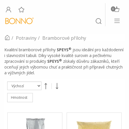
0
Toggle
Toggle
navigati
search
Potraviny
Bramborové přílohy
®
Kvalitní bramborové přílohy
SPEYS
jsou ideální pro každodenní
i slavnostní tabuli. Díky vysoké kvalitě surovin a pečlivému
®
zpracování si produkty
SPEYS
získaly důvěru zákazníků, kteří
oceňují jejich výbornou chuť a praktičnost při přípravě chutných
a výživných jídel.
Hmotnost