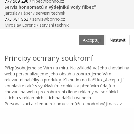
777 569 290
/ filbec@bonno.cz
®
Servis bonnomatů a výdejníků vody filbec
Jaroslav Fáber / servisní technik
773 781 963
/ servis@bonno.cz
Miroslav Lorenc / servisní technik
773 781 958
/ technik@bonno.cz
Informace
Akceptuji
Nastavit
Obchodní podmínky
Ochrana osobních údajů
Principy ochrany soukromí
Poučení o právu na odstoupení od smlouvy
Reklamační řád
Přizpůsobujeme se Vám na míru. Na základě Vašeho chování na
Reklamační protokol ke stažení
webu personalizujeme jeho obsah a zobrazujeme Vám
Velikostní tabulka
relevantní nabídky a produkty. Kliknutím na tlačítko „Akceptuji“
Nastavení soukromí
souhlasíte také s využíváním cookies a předáním údajů o
Odstoupení od smlouvy
chování na webu pro zobrazení cílené reklamy na sociálních
0
sítích a v reklamních sítích na dalších webech.
Personalizaci a cílenou reklamu si můžete podrobněji nastavit
Kategorie
Oblíbené
Menu
Košík
Copyright © BONNO GASTRO SERVIS s.r.o. 2026
nebo kdykoli vypnout po kliknutí na tlačítko Nastavit.