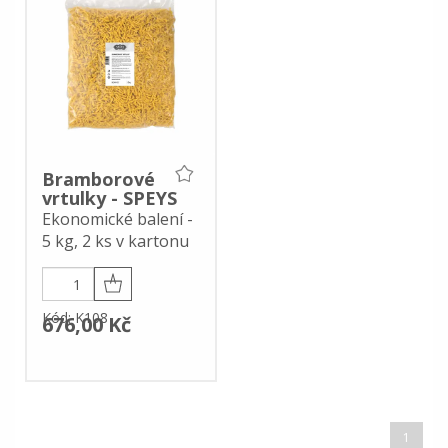
Bramborové
vrtulky - SPEYS
Ekonomické balení -
5 kg, 2 ks v kartonu
Kód: K108
676,00 Kč
1