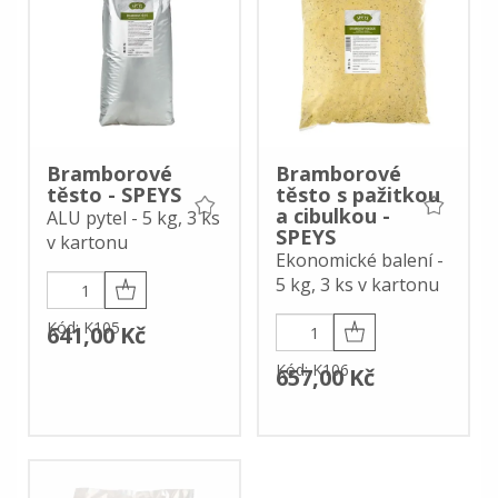
Bramborové
Bramborové
těsto - SPEYS
těsto s pažitkou
a cibulkou -
ALU pytel - 5 kg, 3 ks
SPEYS
v kartonu
Ekonomické balení -
5 kg, 3 ks v kartonu
Kód: K105
641,00 Kč
Kód: K106
657,00 Kč