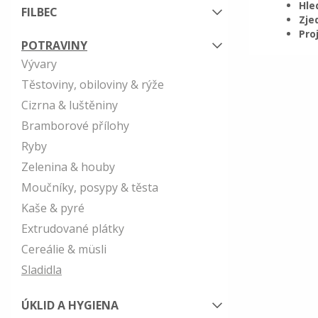
Hle
FILBEC
Zje
Pro
POTRAVINY
Vývary
Těstoviny, obiloviny & rýže
Cizrna & luštěniny
Bramborové přílohy
Ryby
Zelenina & houby
Moučníky, posypy & těsta
Kaše & pyré
Extrudované plátky
Cereálie & müsli
Sladidla
ÚKLID A HYGIENA