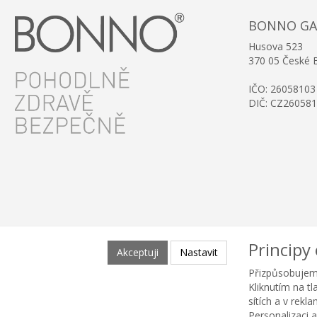
BONNO GAST
Husova 523
370 05 České 
IČO: 26058103
DIČ: CZ26058
Principy
Akceptuji
Nastavit
Přizpůsobujem
Kliknutím na t
sítích a v rekl
Personalizaci a