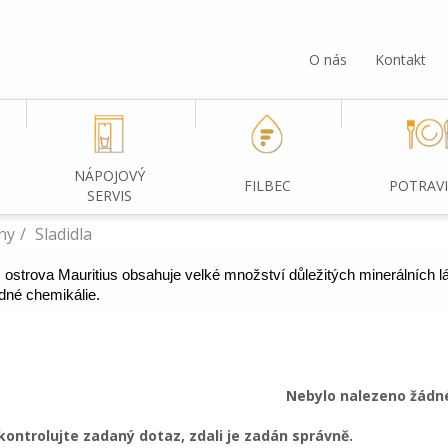
O nás
Kontakt
NÁPOJOVÝ
FILBEC
POTRAV
SERVIS
ny
Sladidla
z ostrova Mauritius obsahuje velké množství důležitých minerálních 
dné chemikálie.
Nebylo nalezeno žádné
kontrolujte zadaný dotaz, zdali je zadán správně.