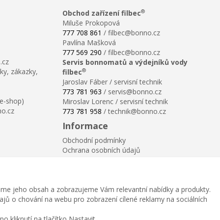
®
Obchod zařízení filbec
Miluše Prokopová
777 708 861
/ filbec@bonno.cz
Pavlína Mašková
777 569 290
/ filbec@bonno.cz
.cz
Servis bonnomatů a výdejníků vody
®
ky, zákazky,
filbec
Jaroslav Fáber / servisní technik
773 781 963
/ servis@bonno.cz
 e-shop)
Miroslav Lorenc / servisní technik
no.cz
773 781 958
/ technik@bonno.cz
Informace
Obchodní podmínky
Ochrana osobních údajů
Poučení o právu na odstoupení od smlouvy
Reklamační řád
Reklamační protokol ke stažení
me jeho obsah a zobrazujeme Vám relevantní nabídky a produkty.
Velikostní tabulka
dajů o chování na webu pro zobrazení cílené reklamy na sociálních
Nastavení soukromí
Odstoupení od smlouvy
 kliknutí na tlačítko Nastavit.