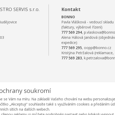
RO SERVIS s.r.o.
Kontakt
BONNO
Budějovice
Pavla Vlášková - vedoucí skladu
(faktury, výběrové řízení)
777 569 294
, p.vlaskova@bonno
103
Alena Hálová Jandová (objednáv
expedice)
777 569 295
, oopp@bonno.cz
Kristýna Petržalová (reklamace,
777 569 283
, k.petrzalova@bon
 ochrany soukromí
e se Vám na míru. Na základě Vašeho chování na webu personalizuje
lačítko „Akceptuji“ souhlasíte také s využíváním cookies a předáním ú
amních sítích na dalších webech.
 cílenou reklamu si můžete podrobněji nastavit nebo kdykoli vypnout po