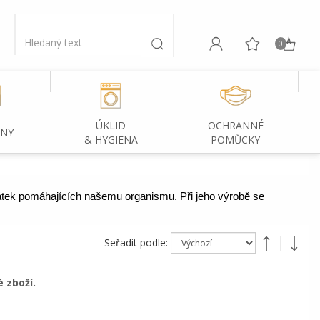
0
ÚKLID
OCHRANNÉ
INY
& HYGIENA
POMŮCKY
látek pomáhajících našemu organismu. Při jeho výrobě se 
Seřadit podle:
 zboží.