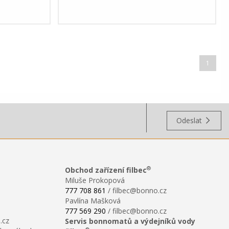
1
Odeslat
®
Obchod zařízení filbec
Miluše Prokopová
777 708 861
/ filbec@bonno.cz
Pavlína Mašková
777 569 290
/ filbec@bonno.cz
.cz
Servis bonnomatů a výdejníků vody