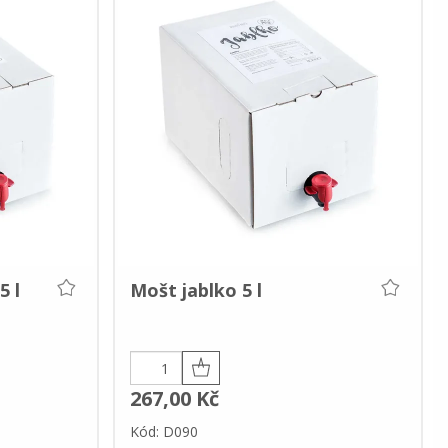
5 l
Mošt jablko 5 l
267,00 Kč
Kód: D090