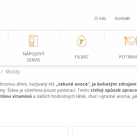
O nás
Kontakt
NÁPOJOVÝ
FILBEC
POTRAV
SERVIS
Mošty
drcenou dření, nazývaný též
„tekuté ovoce“, je bohatým zdrojem 
niny. Šťáva je ošetřena pouze pasterací. Tento
citlivý způsob zprac
tšinu vitamínů
a dalších hodnotných látek, chuť i výrazné aroma, ja