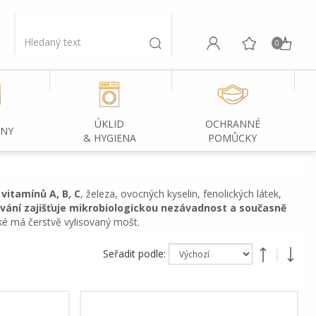
0
ÚKLID
OCHRANNÉ
INY
& HYGIENA
POMŮCKY
vitamínů A, B, C
, železa, ovocných kyselin, fenolických látek,
ování zajišťuje mikrobiologickou nezávadnost a současně
ké má čerstvě vylisovaný mošt.
Seřadit podle: