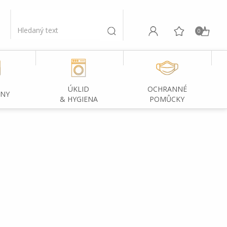
0
ÚKLID
OCHRANNÉ
INY
& HYGIENA
POMŮCKY