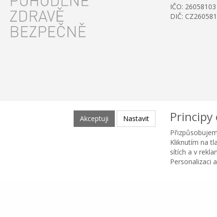
IČO: 26058103
DIČ: CZ26058
Principy
Akceptuji
Nastavit
Přizpůsobujem
Kliknutím na t
sítích a v rekl
Personalizaci a