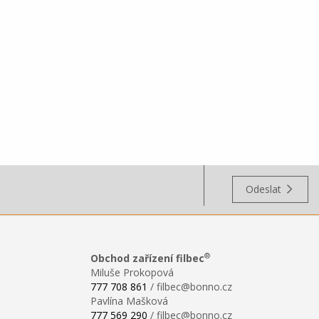
Odeslat
®
Obchod zařízení filbec
Miluše Prokopová
777 708 861
/ filbec@bonno.cz
Pavlína Mašková
777 569 290
/ filbec@bonno.cz