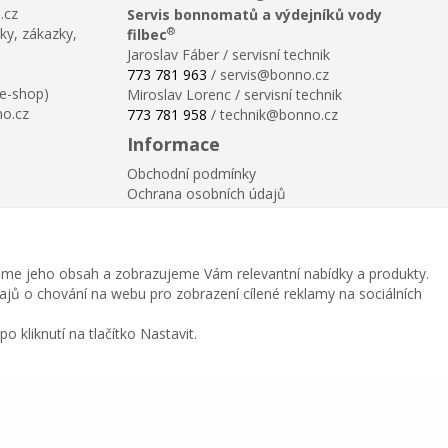
.cz
Servis bonnomatů a výdejníků vody
®
ky, zákazky,
filbec
Jaroslav Fáber / servisní technik
773 781 963
/ servis@bonno.cz
 e-shop)
Miroslav Lorenc / servisní technik
no.cz
773 781 958
/ technik@bonno.cz
Informace
Obchodní podmínky
Ochrana osobních údajů
Poučení o právu na odstoupení od smlouvy
Reklamační řád
Reklamační protokol ke stažení
me jeho obsah a zobrazujeme Vám relevantní nabídky a produkty.
Velikostní tabulka
dajů o chování na webu pro zobrazení cílené reklamy na sociálních
Nastavení soukromí
Odstoupení od smlouvy
 kliknutí na tlačítko Nastavit.