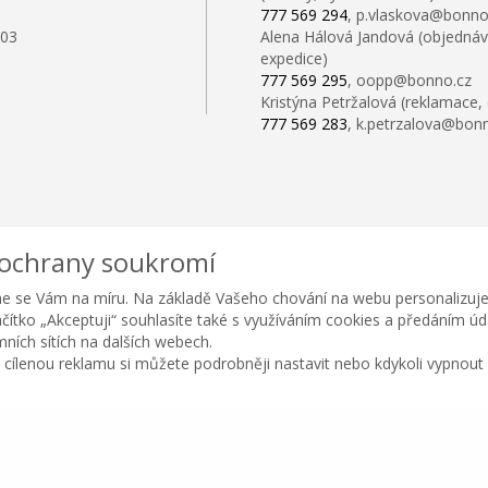
777 569 294
, p.vlaskova@bonno
103
Alena Hálová Jandová (objednáv
expedice)
777 569 295
, oopp@bonno.cz
Kristýna Petržalová (reklamace,
777 569 283
, k.petrzalova@bon
 ochrany soukromí
e se Vám na míru. Na základě Vašeho chování na webu personalizuje
lačítko „Akceptuji“ souhlasíte také s využíváním cookies a předáním ú
amních sítích na dalších webech.
 cílenou reklamu si můžete podrobněji nastavit nebo kdykoli vypnout po
Copyright © BONNO GASTRO SERVIS s.r.o. 2026