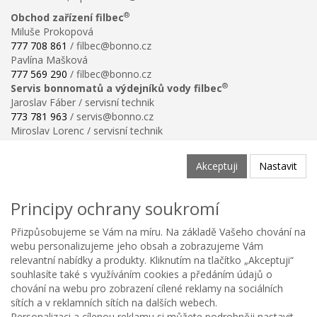
®
Obchod zařízení filbec
Miluše Prokopová
777 708 861
/ filbec@bonno.cz
Pavlína Mašková
777 569 290
/ filbec@bonno.cz
®
Servis bonnomatů a výdejníků vody filbec
Jaroslav Fáber / servisní technik
773 781 963
/ servis@bonno.cz
Miroslav Lorenc / servisní technik
773 781 958
/ technik@bonno.cz
Informace
Akceptuji
Nastavit
Obchodní podmínky
Ochrana osobních údajů
Principy ochrany soukromí
Poučení o právu na odstoupení od smlouvy
Reklamační řád
Přizpůsobujeme se Vám na míru. Na základě Vašeho chování na
Reklamační protokol ke stažení
webu personalizujeme jeho obsah a zobrazujeme Vám
Velikostní tabulka
relevantní nabídky a produkty. Kliknutím na tlačítko „Akceptuji“
Nastavení soukromí
souhlasíte také s využíváním cookies a předáním údajů o
Odstoupení od smlouvy
chování na webu pro zobrazení cílené reklamy na sociálních
0
sítích a v reklamních sítích na dalších webech.
Personalizaci a cílenou reklamu si můžete podrobněji nastavit