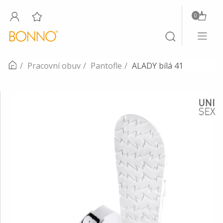
0
Toggle
Toggle
navigati
search
Pracovní obuv
Pantofle
ALADY bílá 41