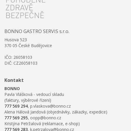
BONNO GASTRO SERVIS s.r.o.
Husova 523
370 05 České Budějovice
IČO: 26058103
DIČ: CZ26058103
Kontakt
BONNO
Pavla Vlášková - vedoucí skladu
(faktury, výběrové řízení)
777 569 294
, p.vlaskova@bonno.cz
Alena Hálová Jandová (objednávky, zákazky, expedice)
777 569 295
, oopp@bonno.cz
Kristýna Petržalová (reklamace, e-shop)
777 569 283
, k.petrzalova@bonno.cz