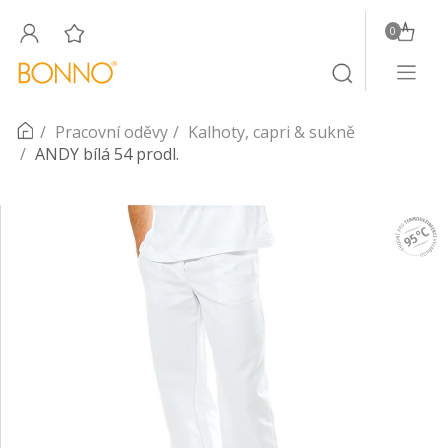
0
Toggle
Toggle
navigati
search
Pracovní oděvy
Kalhoty, capri & sukně
ANDY bílá 54 prodl.