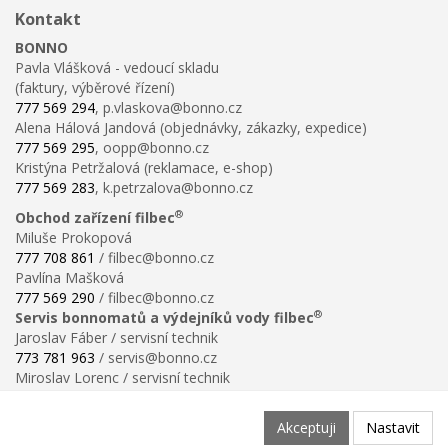
Kontakt
BONNO
Pavla Vlášková - vedoucí skladu
(faktury, výběrové řízení)
777 569 294
, p.vlaskova@bonno.cz
Alena Hálová Jandová (objednávky, zákazky, expedice)
777 569 295
, oopp@bonno.cz
Kristýna Petržalová (reklamace, e-shop)
777 569 283
, k.petrzalova@bonno.cz
®
Obchod zařízení filbec
Miluše Prokopová
777 708 861
/ filbec@bonno.cz
Pavlína Mašková
777 569 290
/ filbec@bonno.cz
®
Servis bonnomatů a výdejníků vody filbec
Jaroslav Fáber / servisní technik
773 781 963
/ servis@bonno.cz
Miroslav Lorenc / servisní technik
773 781 958
/ technik@bonno.cz
Informace
Akceptuji
Nastavit