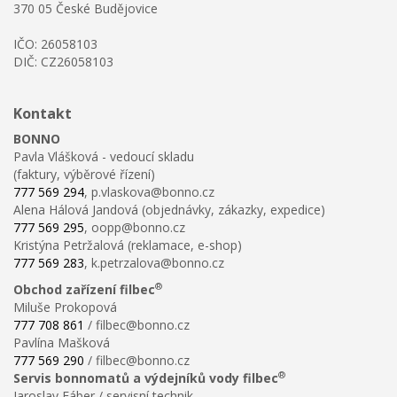
370 05 České Budějovice
IČO: 26058103
DIČ: CZ26058103
Kontakt
BONNO
Pavla Vlášková - vedoucí skladu
(faktury, výběrové řízení)
777 569 294
, p.vlaskova@bonno.cz
Alena Hálová Jandová (objednávky, zákazky, expedice)
777 569 295
, oopp@bonno.cz
Kristýna Petržalová (reklamace, e-shop)
777 569 283
, k.petrzalova@bonno.cz
®
Obchod zařízení filbec
Miluše Prokopová
777 708 861
/ filbec@bonno.cz
Pavlína Mašková
777 569 290
/ filbec@bonno.cz
®
Servis bonnomatů a výdejníků vody filbec
Jaroslav Fáber / servisní technik