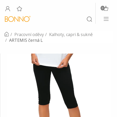
0
Toggle
Toggle
navigati
search
Pracovní oděvy
Kalhoty, capri & sukně
ARTEMIS černá L