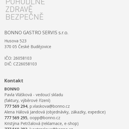
BONNO GASTRO SERVIS s.r.o.
Husova 523
370 05 České Budějovice
IČO: 26058103
DIČ: CZ26058103
Kontakt
BONNO
Pavla Vlášková - vedoucí skladu
(faktury, výběrové řízení)
777 569 294
, p.vlaskova@bonno.cz
Alena Hálová Jandová (objednávky, zákazky, expedice)
777 569 295
, oopp@bonno.cz
Kristýna Petržalová (reklamace, e-shop)