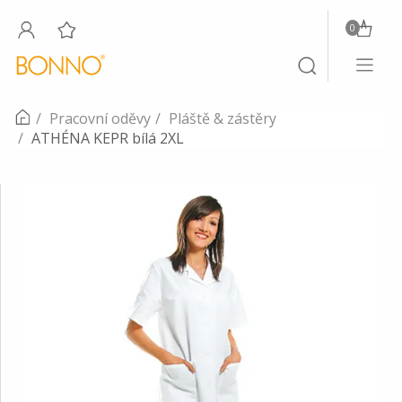
0
Toggle
Toggle
navigati
search
Pracovní oděvy
Pláště & zástěry
ATHÉNA KEPR bílá 2XL