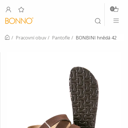
0
Toggle
Toggle
navigati
search
Pracovní obuv
Pantofle
BONBINI hnědá 42