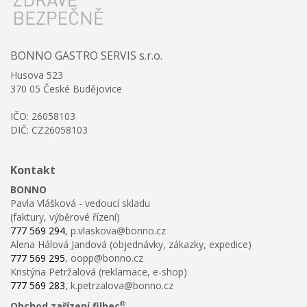
BONNO GASTRO SERVIS s.r.o.
Husova 523
370 05 České Budějovice
IČO: 26058103
DIČ: CZ26058103
Kontakt
BONNO
Pavla Vlášková - vedoucí skladu
(faktury, výběrové řízení)
777 569 294
, p.vlaskova@bonno.cz
Alena Hálová Jandová (objednávky, zákazky, expedice)
777 569 295
, oopp@bonno.cz
Kristýna Petržalová (reklamace, e-shop)
777 569 283
, k.petrzalova@bonno.cz
®
Obchod zařízení filbec