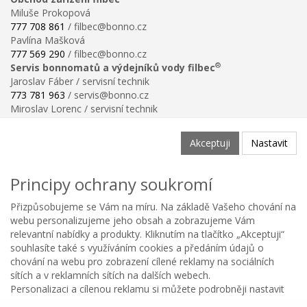
Miluše Prokopová
777 708 861
/ filbec@bonno.cz
Pavlína Mašková
777 569 290
/ filbec@bonno.cz
®
Servis bonnomatů a výdejníků vody filbec
Jaroslav Fáber / servisní technik
773 781 963
/ servis@bonno.cz
Miroslav Lorenc / servisní technik
773 781 958
/ technik@bonno.cz
Informace
Akceptuji
Nastavit
Obchodní podmínky
Ochrana osobních údajů
Principy ochrany soukromí
Poučení o právu na odstoupení od smlouvy
Reklamační řád
Přizpůsobujeme se Vám na míru. Na základě Vašeho chování na
Reklamační protokol ke stažení
webu personalizujeme jeho obsah a zobrazujeme Vám
Velikostní tabulka
relevantní nabídky a produkty. Kliknutím na tlačítko „Akceptuji“
Nastavení soukromí
souhlasíte také s využíváním cookies a předáním údajů o
Odstoupení od smlouvy
chování na webu pro zobrazení cílené reklamy na sociálních
0
sítích a v reklamních sítích na dalších webech.
Personalizaci a cílenou reklamu si můžete podrobněji nastavit
Kategorie
Oblíbené
Menu
Košík
Copyright © BONNO GASTRO SERVIS s.r.o. 2026
nebo kdykoli vypnout po kliknutí na tlačítko Nastavit.