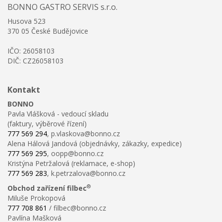
BONNO GASTRO SERVIS s.r.o.
Husova 523
370 05 České Budějovice
IČO: 26058103
DIČ: CZ26058103
Kontakt
BONNO
Pavla Vlášková - vedoucí skladu
(faktury, výběrové řízení)
777 569 294
, p.vlaskova@bonno.cz
Alena Hálová Jandová (objednávky, zákazky, expedice)
777 569 295
, oopp@bonno.cz
Kristýna Petržalová (reklamace, e-shop)
777 569 283
, k.petrzalova@bonno.cz
®
Obchod zařízení filbec
Miluše Prokopová
777 708 861
/ filbec@bonno.cz
Pavlína Mašková