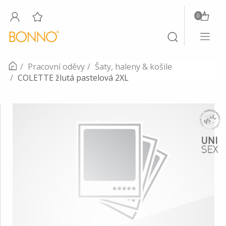
0
Toggle
Toggle
navigati
search
Pracovní oděvy
Šaty, haleny & košile
COLETTE žlutá pastelová 2XL