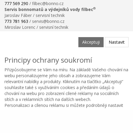
777 569 290
/ filbec@bonno.cz
®
Servis bonnomatů a výdejníků vody filbec
Jaroslav Fáber / servisní technik
773 781 963
/ servis@bonno.cz
Miroslav Lorenc / servisní technik
773 781 958
/ technik@bonno.cz
Informace
Akceptuji
Nastavit
Obchodní podmínky
Ochrana osobních údajů
Principy ochrany soukromí
Poučení o právu na odstoupení od smlouvy
Reklamační řád
Přizpůsobujeme se Vám na míru. Na základě Vašeho chování na
Reklamační protokol ke stažení
webu personalizujeme jeho obsah a zobrazujeme Vám
Velikostní tabulka
relevantní nabídky a produkty. Kliknutím na tlačítko „Akceptuji“
Nastavení soukromí
souhlasíte také s využíváním cookies a předáním údajů o
Odstoupení od smlouvy
chování na webu pro zobrazení cílené reklamy na sociálních
0
sítích a v reklamních sítích na dalších webech.
Personalizaci a cílenou reklamu si můžete podrobněji nastavit
Kategorie
Oblíbené
Menu
Košík
Copyright © BONNO GASTRO SERVIS s.r.o. 2026
nebo kdykoli vypnout po kliknutí na tlačítko Nastavit.