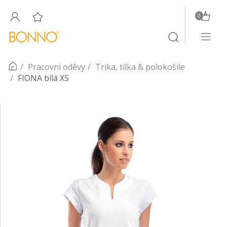
0
Toggle
Toggle
navigati
search
Pracovní oděvy
Trika, tílka & polokošile
FIONA bílá XS