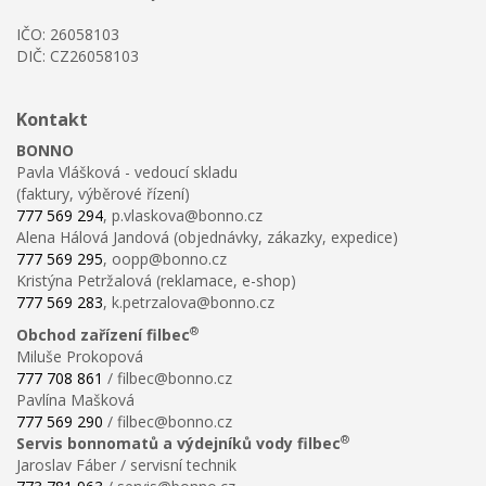
IČO: 26058103
DIČ: CZ26058103
Kontakt
BONNO
Pavla Vlášková - vedoucí skladu
(faktury, výběrové řízení)
777 569 294
, p.vlaskova@bonno.cz
Alena Hálová Jandová (objednávky, zákazky, expedice)
777 569 295
, oopp@bonno.cz
Kristýna Petržalová (reklamace, e-shop)
777 569 283
, k.petrzalova@bonno.cz
®
Obchod zařízení filbec
Miluše Prokopová
777 708 861
/ filbec@bonno.cz
Pavlína Mašková
777 569 290
/ filbec@bonno.cz
®
Servis bonnomatů a výdejníků vody filbec
Jaroslav Fáber / servisní technik