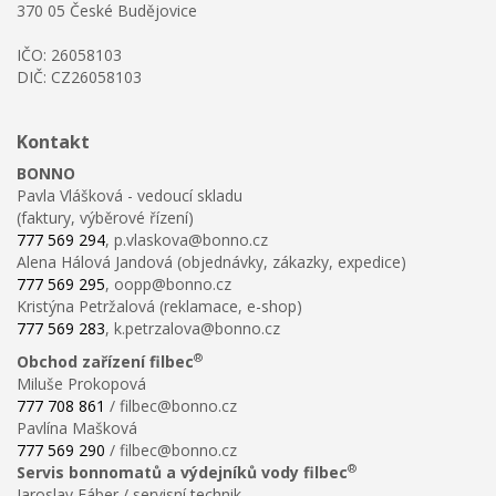
370 05 České Budějovice
IČO: 26058103
DIČ: CZ26058103
Kontakt
BONNO
Pavla Vlášková - vedoucí skladu
(faktury, výběrové řízení)
777 569 294
, p.vlaskova@bonno.cz
Alena Hálová Jandová (objednávky, zákazky, expedice)
777 569 295
, oopp@bonno.cz
Kristýna Petržalová (reklamace, e-shop)
777 569 283
, k.petrzalova@bonno.cz
®
Obchod zařízení filbec
Miluše Prokopová
777 708 861
/ filbec@bonno.cz
Pavlína Mašková
777 569 290
/ filbec@bonno.cz
®
Servis bonnomatů a výdejníků vody filbec
Jaroslav Fáber / servisní technik