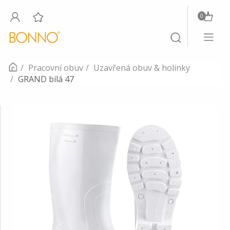
0
Toggle
Toggle
navigati
search
Pracovní obuv
Uzavřená obuv & holinky
GRAND bílá 47