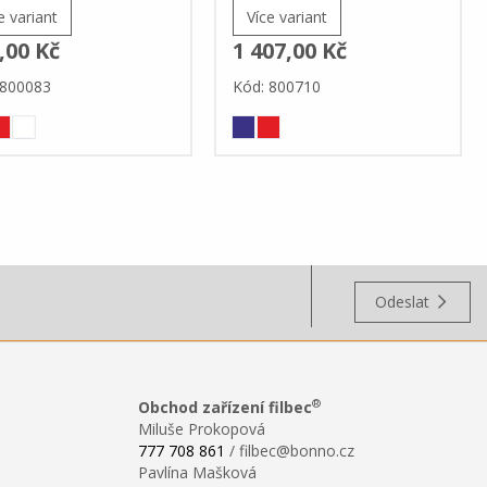
e variant
Více variant
,00 Kč
1 407,00 Kč
 800083
Kód: 800710
Odeslat
®
Obchod zařízení filbec
Miluše Prokopová
777 708 861
/ filbec@bonno.cz
Pavlína Mašková