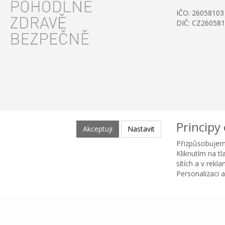
IČO: 26058103
DIČ: CZ26058
Principy
Akceptuji
Nastavit
Přizpůsobujem
Kliknutím na t
sítích a v rekl
Personalizaci a