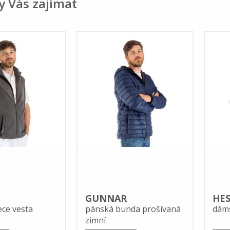
y Vás zajímat
GUNNAR
HES
ece vesta
pánská bunda prošívaná
dáms
zimní