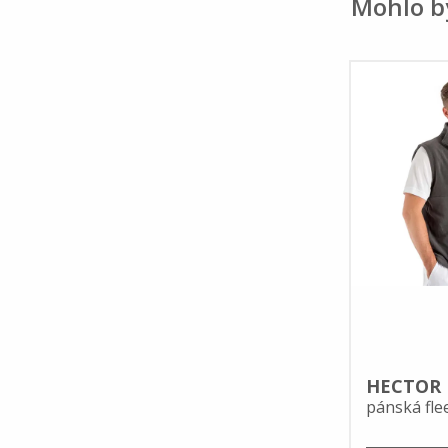
Mohlo b
HECTOR
pánská fle