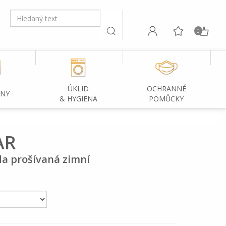
0
ÚKLID
OCHRANNÉ
INY
& HYGIENA
POMŮCKY
AR
a prošívaná zimní