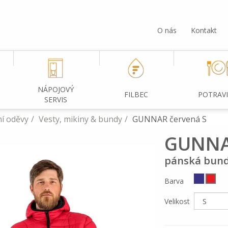
O nás
Kontakt
NÁPOJOVÝ
FILBEC
POTRAV
SERVIS
í oděvy
Vesty, mikiny & bundy
GUNNAR červená S
GUNN
pánská bund
Barva
Velikost