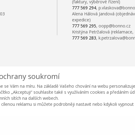
(faktury, výběrové řízení)
777 569 294
, p.vlaskova@bonno
103
Alena Hálová Jandová (objednáv
expedice)
777 569 295
, oopp@bonno.cz
Kristýna Petržalová (reklamace,
777 569 283
, k.petrzalova@bon
 ochrany soukromí
e se Vám na míru. Na základě Vašeho chování na webu personalizuje
lačítko „Akceptuji“ souhlasíte také s využíváním cookies a předáním ú
amních sítích na dalších webech.
 cílenou reklamu si můžete podrobněji nastavit nebo kdykoli vypnout po
Copyright © BONNO GASTRO SERVIS s.r.o. 2026