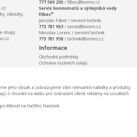
777 569 290
/ filbec@bonno.cz
.cz
Servis bonnomatů a výdejníků vody
®
ky, zákazky,
filbec
Jaroslav Fáber / servisní technik
773 781 963
/ servis@bonno.cz
 e-shop)
Miroslav Lorenc / servisní technik
no.cz
773 781 958
/ technik@bonno.cz
Informace
Obchodní podmínky
Ochrana osobních údajů
Poučení o právu na odstoupení od smlouvy
Reklamační řád
Reklamační protokol ke stažení
me jeho obsah a zobrazujeme Vám relevantní nabídky a produkty.
Velikostní tabulka
dajů o chování na webu pro zobrazení cílené reklamy na sociálních
Nastavení soukromí
Odstoupení od smlouvy
 kliknutí na tlačítko Nastavit.