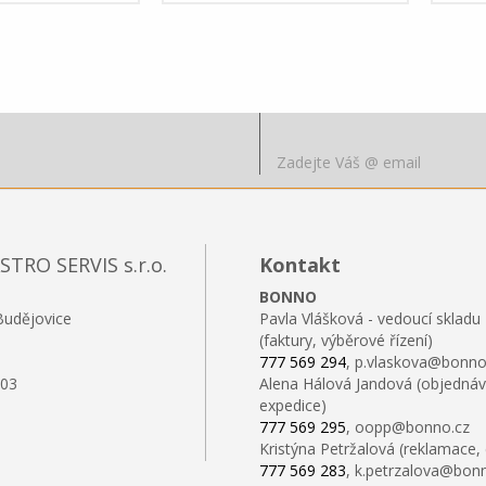
RO SERVIS s.r.o.
Kontakt
BONNO
Budějovice
Pavla Vlášková - vedoucí skladu
(faktury, výběrové řízení)
777 569 294
, p.vlaskova@bonno
103
Alena Hálová Jandová (objednáv
expedice)
777 569 295
, oopp@bonno.cz
Kristýna Petržalová (reklamace,
777 569 283
, k.petrzalova@bon