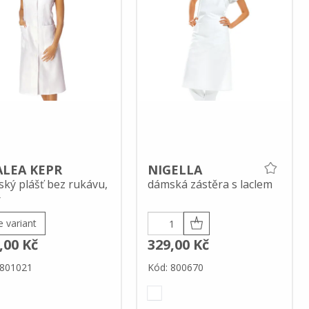
LEA KEPR
NIGELLA
ký plášť bez rukávu,
dámská zástěra s laclem
r
e variant
,00 Kč
329,00 Kč
 801021
Kód: 800670