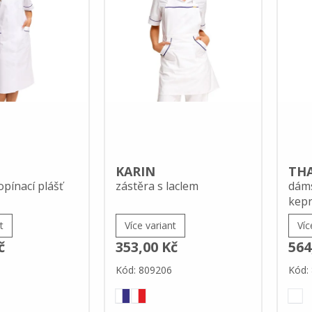
E
KARIN
THA
pínací plášť
zástěra s laclem
dáms
kep
t
Více variant
Víc
č
353,00 Kč
564
Kód: 809206
Kód: