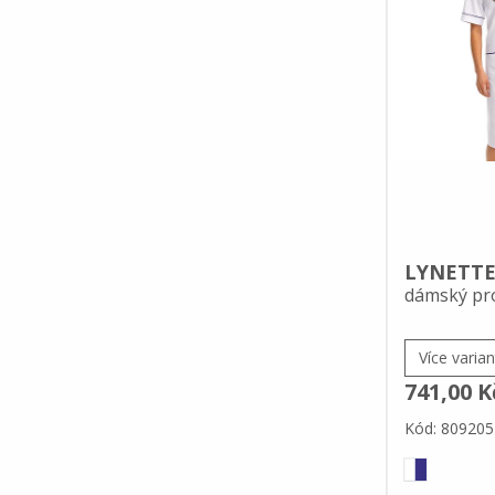
LYNETT
dámský pro
Více varian
741,00 K
Kód: 809205