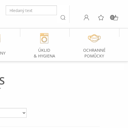
0
ÚKLID
OCHRANNÉ
INY
& HYGIENA
POMŮCKY
S