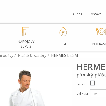
O nás
Kontakt
NÁPOJOVÝ
FILBEC
POTRAV
SERVIS
í oděvy
Pláště & zástěry
HERMES bílá M
HERME
pánský plášť
Barva
Velikost