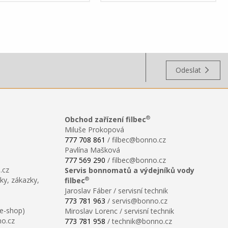
Odeslat
®
Obchod zařízení filbec
Miluše Prokopová
777 708 861
/ filbec@bonno.cz
Pavlína Mašková
777 569 290
/ filbec@bonno.cz
.cz
Servis bonnomatů a výdejníků vody
®
ky, zákazky,
filbec
Jaroslav Fáber / servisní technik
773 781 963
/ servis@bonno.cz
 e-shop)
Miroslav Lorenc / servisní technik
no.cz
773 781 958
/ technik@bonno.cz