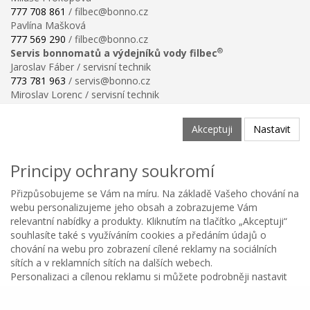
777 708 861
/ filbec@bonno.cz
Pavlína Mašková
777 569 290
/ filbec@bonno.cz
®
Servis bonnomatů a výdejníků vody filbec
Jaroslav Fáber / servisní technik
773 781 963
/ servis@bonno.cz
Miroslav Lorenc / servisní technik
773 781 958
/ technik@bonno.cz
Informace
Akceptuji
Nastavit
Obchodní podmínky
Ochrana osobních údajů
Principy ochrany soukromí
Poučení o právu na odstoupení od smlouvy
Reklamační řád
Přizpůsobujeme se Vám na míru. Na základě Vašeho chování na
Reklamační protokol ke stažení
webu personalizujeme jeho obsah a zobrazujeme Vám
Velikostní tabulka
relevantní nabídky a produkty. Kliknutím na tlačítko „Akceptuji“
Nastavení soukromí
souhlasíte také s využíváním cookies a předáním údajů o
Odstoupení od smlouvy
chování na webu pro zobrazení cílené reklamy na sociálních
0
sítích a v reklamních sítích na dalších webech.
Personalizaci a cílenou reklamu si můžete podrobněji nastavit
Kategorie
Oblíbené
Menu
Košík
Copyright © BONNO GASTRO SERVIS s.r.o. 2026
nebo kdykoli vypnout po kliknutí na tlačítko Nastavit.