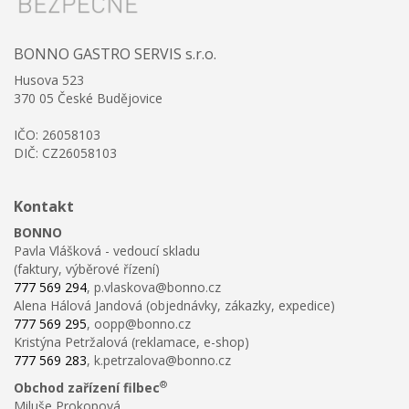
BONNO GASTRO SERVIS s.r.o.
Husova 523
370 05 České Budějovice
IČO: 26058103
DIČ: CZ26058103
Kontakt
BONNO
Pavla Vlášková - vedoucí skladu
(faktury, výběrové řízení)
777 569 294
, p.vlaskova@bonno.cz
Alena Hálová Jandová (objednávky, zákazky, expedice)
777 569 295
, oopp@bonno.cz
Kristýna Petržalová (reklamace, e-shop)
777 569 283
, k.petrzalova@bonno.cz
®
Obchod zařízení filbec
Miluše Prokopová