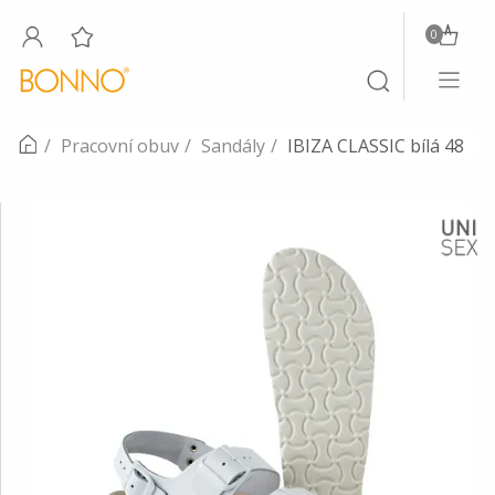
0
Toggle
Toggle
navigati
search
Pracovní obuv
Sandály
IBIZA CLASSIC bílá 48