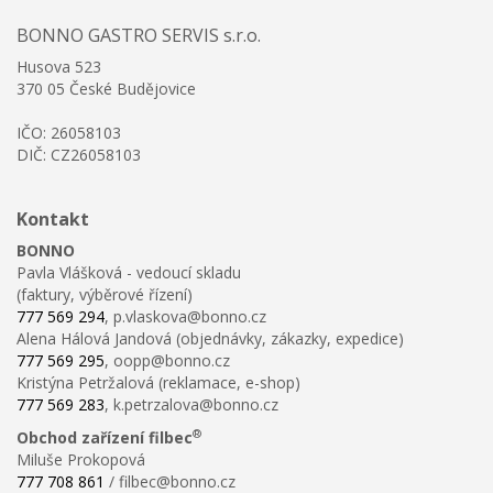
BONNO GASTRO SERVIS s.r.o.
Husova 523
370 05 České Budějovice
IČO: 26058103
DIČ: CZ26058103
Kontakt
BONNO
Pavla Vlášková - vedoucí skladu
(faktury, výběrové řízení)
777 569 294
, p.vlaskova@bonno.cz
Alena Hálová Jandová (objednávky, zákazky, expedice)
777 569 295
, oopp@bonno.cz
Kristýna Petržalová (reklamace, e-shop)
777 569 283
, k.petrzalova@bonno.cz
®
Obchod zařízení filbec
Miluše Prokopová
777 708 861
/ filbec@bonno.cz