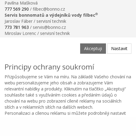
Pavlína Mašková
777 569 290
/ filbec@bonno.cz
®
Servis bonnomatů a výdejníků vody filbec
Jaroslav Fáber / servisní technik
773 781 963
/ servis@bonno.cz
Miroslav Lorenc / servisní technik
773 781 958
/ technik@bonno.cz
Informace
Akceptuji
Nastavit
Obchodní podmínky
Ochrana osobních údajů
Principy ochrany soukromí
Poučení o právu na odstoupení od smlouvy
Reklamační řád
Přizpůsobujeme se Vám na míru. Na základě Vašeho chování na
Reklamační protokol ke stažení
webu personalizujeme jeho obsah a zobrazujeme Vám
Velikostní tabulka
relevantní nabídky a produkty. Kliknutím na tlačítko „Akceptuji“
Nastavení soukromí
souhlasíte také s využíváním cookies a předáním údajů o
Odstoupení od smlouvy
chování na webu pro zobrazení cílené reklamy na sociálních
0
sítích a v reklamních sítích na dalších webech.
Personalizaci a cílenou reklamu si můžete podrobněji nastavit
Kategorie
Oblíbené
Menu
Košík
Copyright © BONNO GASTRO SERVIS s.r.o. 2026
nebo kdykoli vypnout po kliknutí na tlačítko Nastavit.