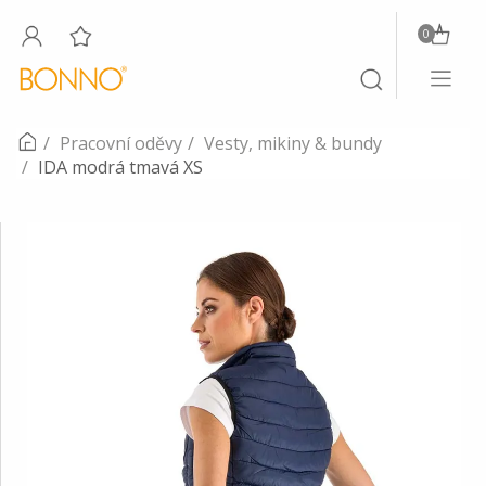
0
Toggle
Toggle
navigati
search
Pracovní oděvy
Vesty, mikiny & bundy
IDA modrá tmavá XS