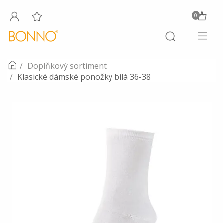
0
Toggle
Toggle
navigati
search
Doplňkový sortiment
Klasické dámské ponožky bílá 36-38