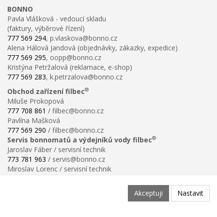
BONNO
Pavla Vlášková - vedoucí skladu
(faktury, výběrové řízení)
777 569 294
, p.vlaskova@bonno.cz
Alena Hálová Jandová (objednávky, zákazky, expedice)
777 569 295
, oopp@bonno.cz
Kristýna Petržalová (reklamace, e-shop)
777 569 283
, k.petrzalova@bonno.cz
®
Obchod zařízení filbec
Miluše Prokopová
777 708 861
/ filbec@bonno.cz
Pavlína Mašková
777 569 290
/ filbec@bonno.cz
®
Servis bonnomatů a výdejníků vody filbec
Jaroslav Fáber / servisní technik
773 781 963
/ servis@bonno.cz
Miroslav Lorenc / servisní technik
773 781 958
/ technik@bonno.cz
Informace
Akceptuji
Nastavit
Obchodní podmínky
Ochrana osobních údajů