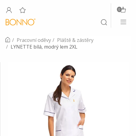
0
Toggle
Toggle
navigati
search
Pracovní oděvy
Pláště & zástěry
LYNETTE bílá, modrý lem 2XL