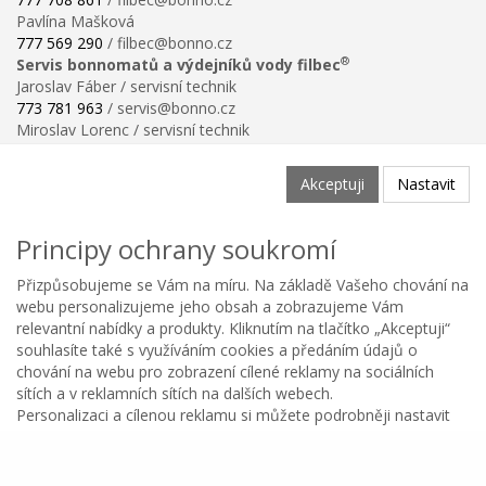
Pavlína Mašková
777 569 290
/ filbec@bonno.cz
®
Servis bonnomatů a výdejníků vody filbec
Jaroslav Fáber / servisní technik
773 781 963
/ servis@bonno.cz
Miroslav Lorenc / servisní technik
773 781 958
/ technik@bonno.cz
Informace
Akceptuji
Nastavit
Obchodní podmínky
Ochrana osobních údajů
Principy ochrany soukromí
Poučení o právu na odstoupení od smlouvy
Reklamační řád
Přizpůsobujeme se Vám na míru. Na základě Vašeho chování na
Reklamační protokol ke stažení
webu personalizujeme jeho obsah a zobrazujeme Vám
Velikostní tabulka
relevantní nabídky a produkty. Kliknutím na tlačítko „Akceptuji“
Nastavení soukromí
souhlasíte také s využíváním cookies a předáním údajů o
Odstoupení od smlouvy
chování na webu pro zobrazení cílené reklamy na sociálních
0
sítích a v reklamních sítích na dalších webech.
Personalizaci a cílenou reklamu si můžete podrobněji nastavit
Kategorie
Oblíbené
Menu
Košík
Copyright © BONNO GASTRO SERVIS s.r.o. 2026
nebo kdykoli vypnout po kliknutí na tlačítko Nastavit.