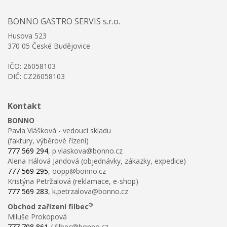
BONNO GASTRO SERVIS s.r.o.
Husova 523
370 05 České Budějovice
IČO: 26058103
DIČ: CZ26058103
Kontakt
BONNO
Pavla Vlášková - vedoucí skladu
(faktury, výběrové řízení)
777 569 294
, p.vlaskova@bonno.cz
Alena Hálová Jandová (objednávky, zákazky, expedice)
777 569 295
, oopp@bonno.cz
Kristýna Petržalová (reklamace, e-shop)
777 569 283
, k.petrzalova@bonno.cz
®
Obchod zařízení filbec
Miluše Prokopová
777 708 861
/ filbec@bonno.cz