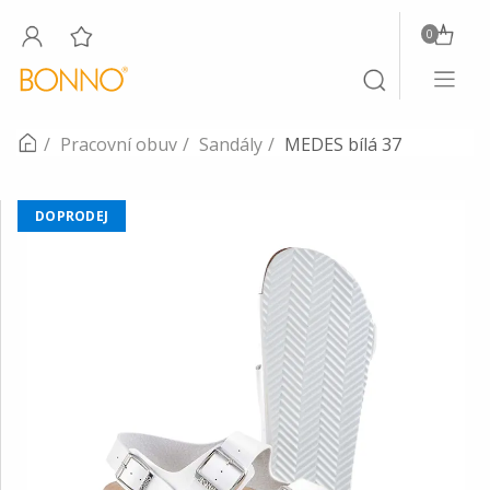
0
Toggle
Toggle
navigati
search
Pracovní obuv
Sandály
MEDES bílá 37
DOPRODEJ