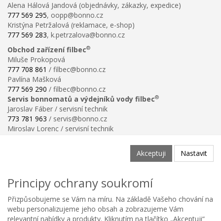
Alena Hálová Jandová (objednávky, zákazky, expedice)
777 569 295
, oopp@bonno.cz
Kristýna Petržalová (reklamace, e-shop)
777 569 283
, k.petrzalova@bonno.cz
®
Obchod zařízení filbec
Miluše Prokopová
777 708 861
/ filbec@bonno.cz
Pavlína Mašková
777 569 290
/ filbec@bonno.cz
®
Servis bonnomatů a výdejníků vody filbec
Jaroslav Fáber / servisní technik
773 781 963
/ servis@bonno.cz
Miroslav Lorenc / servisní technik
773 781 958
/ technik@bonno.cz
Informace
Akceptuji
Nastavit
Obchodní podmínky
Ochrana osobních údajů
Principy ochrany soukromí
Poučení o právu na odstoupení od smlouvy
Reklamační řád
Přizpůsobujeme se Vám na míru. Na základě Vašeho chování na
Reklamační protokol ke stažení
webu personalizujeme jeho obsah a zobrazujeme Vám
Velikostní tabulka
relevantní nabídky a produkty. Kliknutím na tlačítko „Akceptuji“