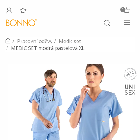
0
Toggle
Toggle
navigati
search
Pracovní oděvy
Medic set
MEDIC SET modrá pastelová XL