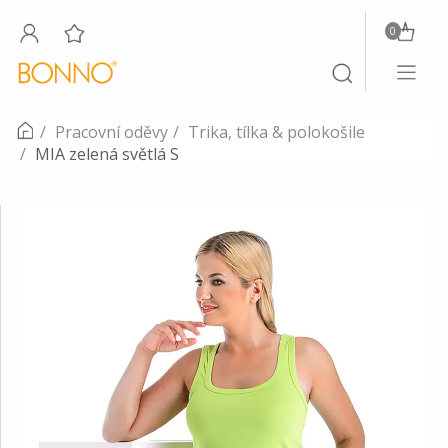
0
Toggle
Toggle
navigati
search
Pracovní oděvy
Trika, tílka & polokošile
MIA zelená světlá S