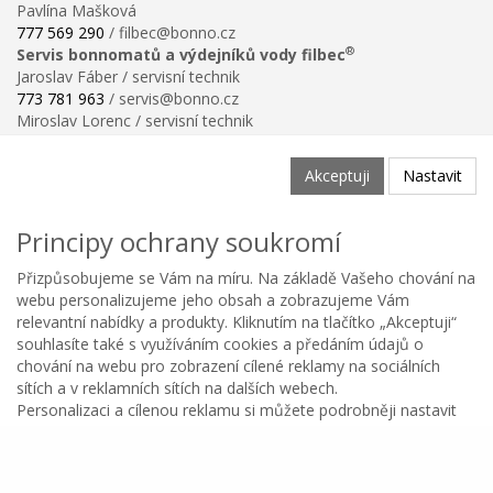
Pavlína Mašková
777 569 290
/ filbec@bonno.cz
®
Servis bonnomatů a výdejníků vody filbec
Jaroslav Fáber / servisní technik
773 781 963
/ servis@bonno.cz
Miroslav Lorenc / servisní technik
773 781 958
/ technik@bonno.cz
Informace
Akceptuji
Nastavit
Obchodní podmínky
Ochrana osobních údajů
Principy ochrany soukromí
Poučení o právu na odstoupení od smlouvy
Reklamační řád
Přizpůsobujeme se Vám na míru. Na základě Vašeho chování na
Reklamační protokol ke stažení
webu personalizujeme jeho obsah a zobrazujeme Vám
Velikostní tabulka
relevantní nabídky a produkty. Kliknutím na tlačítko „Akceptuji“
Nastavení soukromí
souhlasíte také s využíváním cookies a předáním údajů o
Odstoupení od smlouvy
chování na webu pro zobrazení cílené reklamy na sociálních
0
sítích a v reklamních sítích na dalších webech.
Personalizaci a cílenou reklamu si můžete podrobněji nastavit
Kategorie
Oblíbené
Menu
Košík
Copyright © BONNO GASTRO SERVIS s.r.o. 2026
nebo kdykoli vypnout po kliknutí na tlačítko Nastavit.