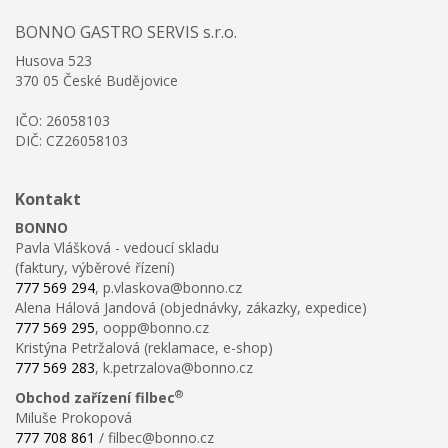
BONNO GASTRO SERVIS s.r.o.
Husova 523
370 05 České Budějovice
IČO: 26058103
DIČ: CZ26058103
Kontakt
BONNO
Pavla Vlášková - vedoucí skladu
(faktury, výběrové řízení)
777 569 294
, p.vlaskova@bonno.cz
Alena Hálová Jandová (objednávky, zákazky, expedice)
777 569 295
, oopp@bonno.cz
Kristýna Petržalová (reklamace, e-shop)
777 569 283
, k.petrzalova@bonno.cz
®
Obchod zařízení filbec
Miluše Prokopová
777 708 861
/ filbec@bonno.cz