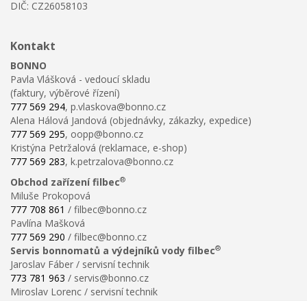
DIČ: CZ26058103
Kontakt
BONNO
Pavla Vlášková - vedoucí skladu
(faktury, výběrové řízení)
777 569 294
, p.vlaskova@bonno.cz
Alena Hálová Jandová (objednávky, zákazky, expedice)
777 569 295
, oopp@bonno.cz
Kristýna Petržalová (reklamace, e-shop)
777 569 283
, k.petrzalova@bonno.cz
®
Obchod zařízení filbec
Miluše Prokopová
777 708 861
/ filbec@bonno.cz
Pavlína Mašková
777 569 290
/ filbec@bonno.cz
®
Servis bonnomatů a výdejníků vody filbec
Jaroslav Fáber / servisní technik
773 781 963
/ servis@bonno.cz
Miroslav Lorenc / servisní technik
773 781 958
/ technik@bonno.cz