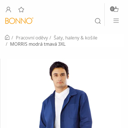
0
Toggle
Toggle
navigati
search
Pracovní oděvy
Šaty, haleny & košile
MORRIS modrá tmavá 3XL