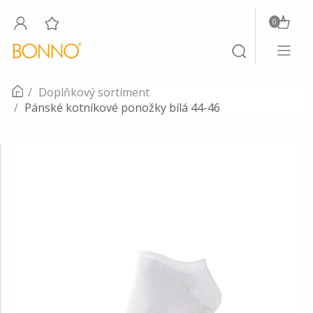
0
Toggle
Toggle
navigati
search
Doplňkový sortiment
Pánské kotníkové ponožky bílá 44-46