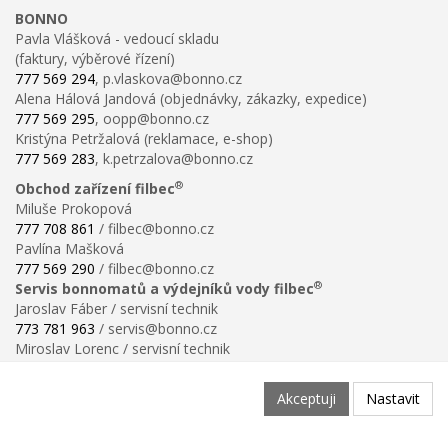
BONNO
Pavla Vlášková - vedoucí skladu
(faktury, výběrové řízení)
777 569 294
, p.vlaskova@bonno.cz
Alena Hálová Jandová (objednávky, zákazky, expedice)
777 569 295
, oopp@bonno.cz
Kristýna Petržalová (reklamace, e-shop)
777 569 283
, k.petrzalova@bonno.cz
®
Obchod zařízení filbec
Miluše Prokopová
777 708 861
/ filbec@bonno.cz
Pavlína Mašková
777 569 290
/ filbec@bonno.cz
®
Servis bonnomatů a výdejníků vody filbec
Jaroslav Fáber / servisní technik
773 781 963
/ servis@bonno.cz
Miroslav Lorenc / servisní technik
773 781 958
/ technik@bonno.cz
Informace
Akceptuji
Nastavit
Obchodní podmínky
Ochrana osobních údajů