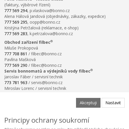
(faktury, výběrové řízení)
777 569 294
, p.vlaskova@bonno.cz
Alena Hálová Jandová (objednávky, zákazky, expedice)
777 569 295
, oopp@bonno.cz
Kristýna Petržalová (reklamace, e-shop)
777 569 283
, k.petrzalova@bonno.cz
®
Obchod zařízení filbec
Miluše Prokopová
777 708 861
/ filbec@bonno.cz
Pavlína Mašková
777 569 290
/ filbec@bonno.cz
®
Servis bonnomatů a výdejníků vody filbec
Jaroslav Fáber / servisní technik
773 781 963
/ servis@bonno.cz
Miroslav Lorenc / servisní technik
773 781 958
/ technik@bonno.cz
Informace
Akceptuji
Nastavit
Obchodní podmínky
Ochrana osobních údajů
Principy ochrany soukromí
Poučení o právu na odstoupení od smlouvy
Reklamační řád