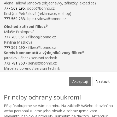
Alena Hálová Jandová (objednávky, zákazky, expedice)
777 569 295
, oopp@bonno.cz
Kristýna Petržalová (reklamace, e-shop)
777 569 283
, k.petrzalova@bonno.cz
®
Obchod zařízení filbec
Miluše Prokopová
777 708 861
/ filbec@bonno.cz
Pavlína Mašková
777 569 290
/ filbec@bonno.cz
®
Servis bonnomatů a výdejníků vody filbec
Jaroslav Fáber / servisní technik
773 781 963
/ servis@bonno.cz
Miroslav Lorenc / servisní technik
773 781 958
/ technik@bonno.cz
Informace
Akceptuji
Nastavit
Obchodní podmínky
Ochrana osobních údajů
Principy ochrany soukromí
Poučení o právu na odstoupení od smlouvy
Reklamační řád
Přizpůsobujeme se Vám na míru. Na základě Vašeho chování na
Reklamační protokol ke stažení
webu personalizujeme jeho obsah a zobrazujeme Vám
Velikostní tabulka
relevantní nabídky a produkty. Kliknutím na tlačítko „Akceptuji“