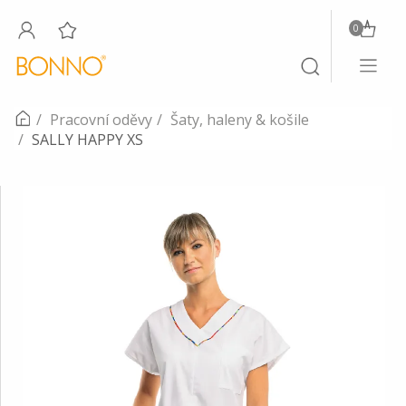
0
Toggle
Toggle
navigati
search
Pracovní oděvy
Šaty, haleny & košile
SALLY HAPPY XS