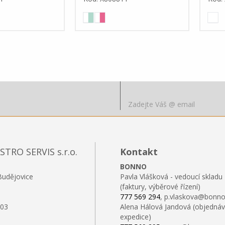
RO SERVIS s.r.o.
Kontakt
BONNO
Budějovice
Pavla Vlášková - vedoucí skladu
(faktury, výběrové řízení)
777 569 294
, p.vlaskova@bonno
103
Alena Hálová Jandová (objednáv
expedice)