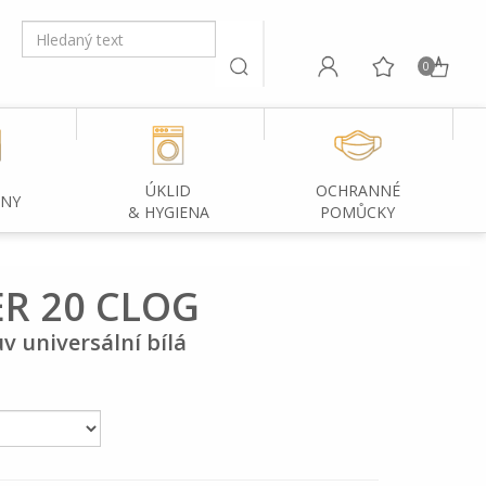
0
ÚKLID
OCHRANNÉ
INY
& HYGIENA
POMŮCKY
R 20 CLOG
v universální bílá