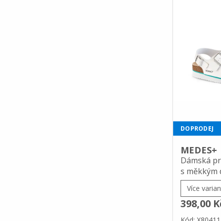
DOPRODEJ
MEDES+
Dámská pr
s měkkým 
Více varian
398,00 K
Kód: X80411