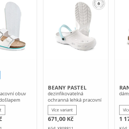
BEANY PASTEL
RA
acovní obuv
dezinfikovatelná
dáms
došlapem
ochranná lehká pracovní
obuv
t
Více variant
Víc
č
671,00 Kč
1 1
1
Kód: X808811
Kód: