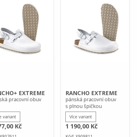
NCHO+ EXTREME
RANCHO EXTREME
ká pracovní obuv
pánská pracovní obuv
s plnou špičkou
e variant
Více variant
77,00 Kč
1 190,00 Kč
 X807611
Kód: X909811