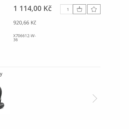
1 114,00 Kč
920,66 Kč
X706612-W-
36
ty