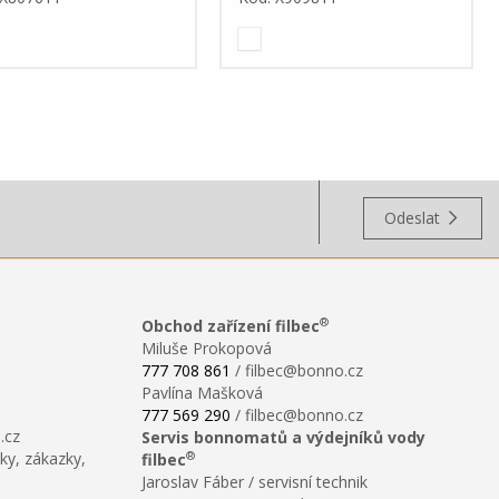
Odeslat
®
Obchod zařízení filbec
Miluše Prokopová
777 708 861
/ filbec@bonno.cz
Pavlína Mašková
777 569 290
/ filbec@bonno.cz
.cz
Servis bonnomatů a výdejníků vody
®
ky, zákazky,
filbec
Jaroslav Fáber / servisní technik