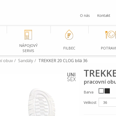
O nás
Kontakt
NÁPOJOVÝ
FILBEC
POTRAV
SERVIS
ní obuv
Sandály
TREKKER 20 CLOG bílá 36
TREKKE
pracovní obu
Barva
Velikost