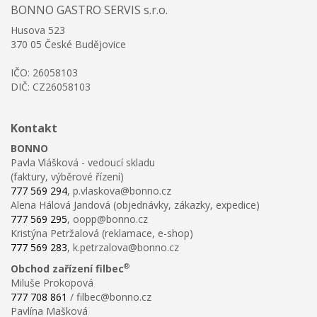
BONNO GASTRO SERVIS s.r.o.
Husova 523
370 05 České Budějovice
IČO: 26058103
DIČ: CZ26058103
Kontakt
BONNO
Pavla Vlášková - vedoucí skladu
(faktury, výběrové řízení)
777 569 294
, p.vlaskova@bonno.cz
Alena Hálová Jandová (objednávky, zákazky, expedice)
777 569 295
, oopp@bonno.cz
Kristýna Petržalová (reklamace, e-shop)
777 569 283
, k.petrzalova@bonno.cz
®
Obchod zařízení filbec
Miluše Prokopová
777 708 861
/ filbec@bonno.cz
Pavlína Mašková