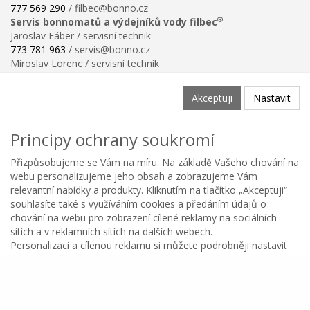
777 569 290
/ filbec@bonno.cz
®
Servis bonnomatů a výdejníků vody filbec
Jaroslav Fáber / servisní technik
773 781 963
/ servis@bonno.cz
Miroslav Lorenc / servisní technik
773 781 958
/ technik@bonno.cz
Informace
Akceptuji
Nastavit
Obchodní podmínky
Ochrana osobních údajů
Principy ochrany soukromí
Poučení o právu na odstoupení od smlouvy
Reklamační řád
Přizpůsobujeme se Vám na míru. Na základě Vašeho chování na
Reklamační protokol ke stažení
webu personalizujeme jeho obsah a zobrazujeme Vám
Velikostní tabulka
relevantní nabídky a produkty. Kliknutím na tlačítko „Akceptuji“
Nastavení soukromí
souhlasíte také s využíváním cookies a předáním údajů o
Odstoupení od smlouvy
chování na webu pro zobrazení cílené reklamy na sociálních
0
sítích a v reklamních sítích na dalších webech.
Personalizaci a cílenou reklamu si můžete podrobněji nastavit
Kategorie
Oblíbené
Menu
Košík
Copyright © BONNO GASTRO SERVIS s.r.o. 2026
nebo kdykoli vypnout po kliknutí na tlačítko Nastavit.