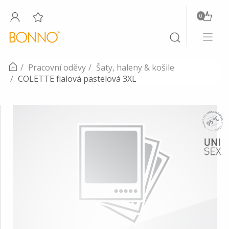
0
Toggle
Toggle
navigati
search
Pracovní oděvy
Šaty, haleny & košile
COLETTE fialová pastelová 3XL