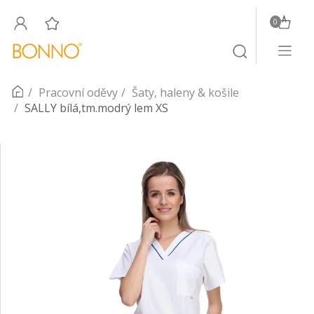
0
Toggle
Toggle
navigati
search
Pracovní oděvy
Šaty, haleny & košile
SALLY bílá,tm.modrý lem XS