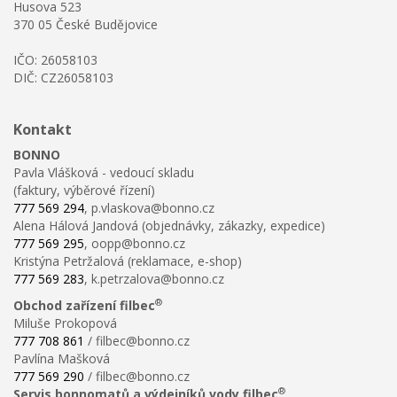
Husova 523
370 05 České Budějovice
IČO: 26058103
DIČ: CZ26058103
Kontakt
BONNO
Pavla Vlášková - vedoucí skladu
(faktury, výběrové řízení)
777 569 294
, p.vlaskova@bonno.cz
Alena Hálová Jandová (objednávky, zákazky, expedice)
777 569 295
, oopp@bonno.cz
Kristýna Petržalová (reklamace, e-shop)
777 569 283
, k.petrzalova@bonno.cz
®
Obchod zařízení filbec
Miluše Prokopová
777 708 861
/ filbec@bonno.cz
Pavlína Mašková
777 569 290
/ filbec@bonno.cz
®
Servis bonnomatů a výdejníků vody filbec