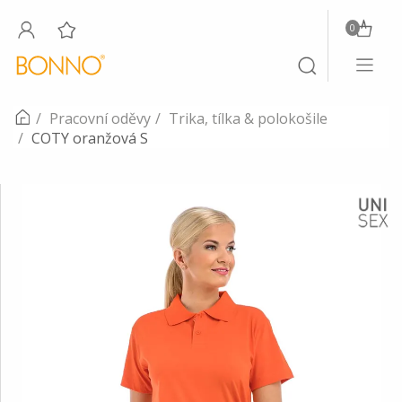
0
Toggle
Toggle
navigati
search
Pracovní oděvy
Trika, tílka & polokošile
COTY oranžová S