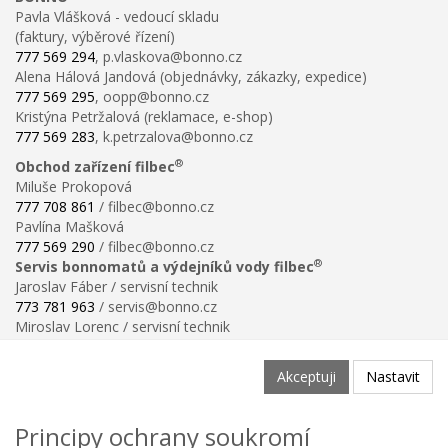
Pavla Vlášková - vedoucí skladu
(faktury, výběrové řízení)
777 569 294
, p.vlaskova@bonno.cz
Alena Hálová Jandová (objednávky, zákazky, expedice)
777 569 295
, oopp@bonno.cz
Kristýna Petržalová (reklamace, e-shop)
777 569 283
, k.petrzalova@bonno.cz
®
Obchod zařízení filbec
Miluše Prokopová
777 708 861
/ filbec@bonno.cz
Pavlína Mašková
777 569 290
/ filbec@bonno.cz
®
Servis bonnomatů a výdejníků vody filbec
Jaroslav Fáber / servisní technik
773 781 963
/ servis@bonno.cz
Miroslav Lorenc / servisní technik
773 781 958
/ technik@bonno.cz
Informace
Akceptuji
Nastavit
Obchodní podmínky
Ochrana osobních údajů
Principy ochrany soukromí
Poučení o právu na odstoupení od smlouvy