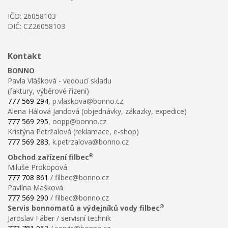
IČO: 26058103
DIČ: CZ26058103
Kontakt
BONNO
Pavla Vlášková - vedoucí skladu
(faktury, výběrové řízení)
777 569 294
, p.vlaskova@bonno.cz
Alena Hálová Jandová (objednávky, zákazky, expedice)
777 569 295
, oopp@bonno.cz
Kristýna Petržalová (reklamace, e-shop)
777 569 283
, k.petrzalova@bonno.cz
®
Obchod zařízení filbec
Miluše Prokopová
777 708 861
/ filbec@bonno.cz
Pavlína Mašková
777 569 290
/ filbec@bonno.cz
®
Servis bonnomatů a výdejníků vody filbec
Jaroslav Fáber / servisní technik