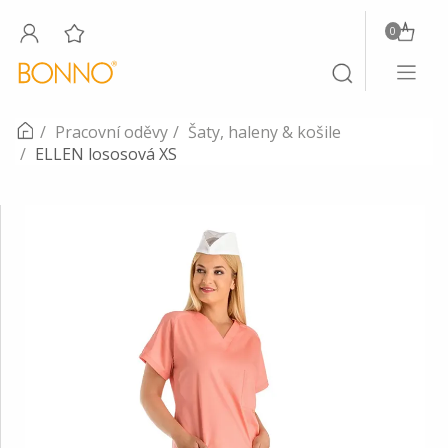
0
Toggle
Toggle
navigati
search
Pracovní oděvy
Šaty, haleny & košile
ELLEN lososová XS