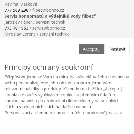
Pavlína Mašková
777 569 290
/ filbec@bonno.cz
®
Servis bonnomatů a výdejníků vody filbec
Jaroslav Fáber / servisní technik
773 781 963
/ servis@bonno.cz
Miroslav Lorenc / servisní technik
773 781 958
/ technik@bonno.cz
Informace
Akceptuji
Nastavit
Obchodní podmínky
Ochrana osobních údajů
Principy ochrany soukromí
Poučení o právu na odstoupení od smlouvy
Reklamační řád
Přizpůsobujeme se Vám na míru. Na základě Vašeho chování na
Reklamační protokol ke stažení
webu personalizujeme jeho obsah a zobrazujeme Vám
Velikostní tabulka
relevantní nabídky a produkty. Kliknutím na tlačítko „Akceptuji“
Nastavení soukromí
souhlasíte také s využíváním cookies a předáním údajů o
Odstoupení od smlouvy
chování na webu pro zobrazení cílené reklamy na sociálních
0
sítích a v reklamních sítích na dalších webech.
Personalizaci a cílenou reklamu si můžete podrobněji nastavit
Kategorie
Oblíbené
Menu
Košík
Copyright © BONNO GASTRO SERVIS s.r.o. 2026
nebo kdykoli vypnout po kliknutí na tlačítko Nastavit.