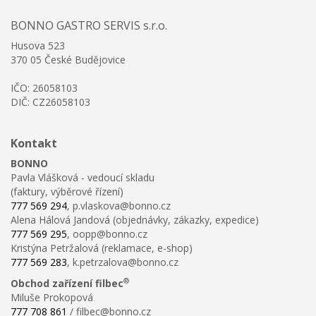
BONNO GASTRO SERVIS s.r.o.
Husova 523
370 05 České Budějovice
IČO: 26058103
DIČ: CZ26058103
Kontakt
BONNO
Pavla Vlášková - vedoucí skladu
(faktury, výběrové řízení)
777 569 294
, p.vlaskova@bonno.cz
Alena Hálová Jandová (objednávky, zákazky, expedice)
777 569 295
, oopp@bonno.cz
Kristýna Petržalová (reklamace, e-shop)
777 569 283
, k.petrzalova@bonno.cz
®
Obchod zařízení filbec
Miluše Prokopová
777 708 861
/ filbec@bonno.cz