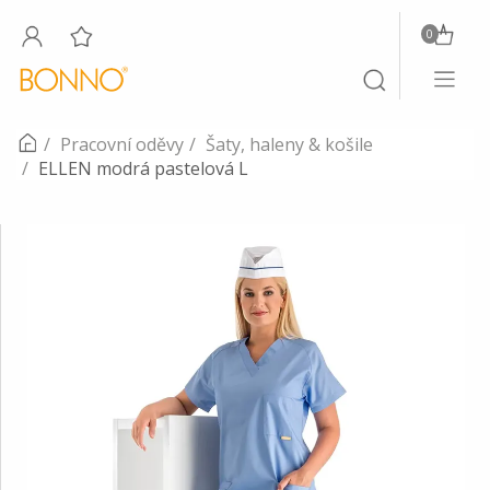
0
Toggle
Toggle
navigati
search
Pracovní oděvy
Šaty, haleny & košile
ELLEN modrá pastelová L