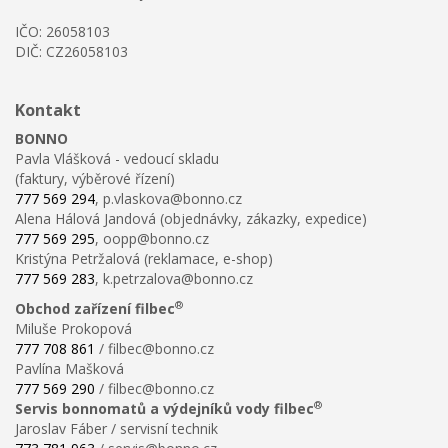
IČO: 26058103
DIČ: CZ26058103
Kontakt
BONNO
Pavla Vlášková - vedoucí skladu
(faktury, výběrové řízení)
777 569 294
, p.vlaskova@bonno.cz
Alena Hálová Jandová (objednávky, zákazky, expedice)
777 569 295
, oopp@bonno.cz
Kristýna Petržalová (reklamace, e-shop)
777 569 283
, k.petrzalova@bonno.cz
®
Obchod zařízení filbec
Miluše Prokopová
777 708 861
/ filbec@bonno.cz
Pavlína Mašková
777 569 290
/ filbec@bonno.cz
®
Servis bonnomatů a výdejníků vody filbec
Jaroslav Fáber / servisní technik