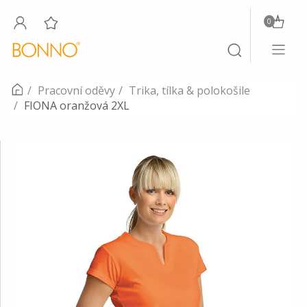
0
Toggle
Toggle
navigati
search
Pracovní oděvy
Trika, tílka & polokošile
FIONA oranžová 2XL