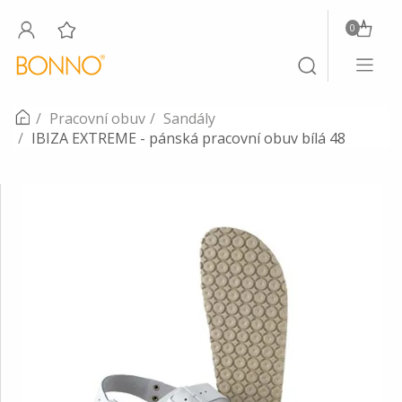
0
Toggle
Toggle
navigati
search
Pracovní obuv
Sandály
IBIZA EXTREME - pánská pracovní obuv bílá 48