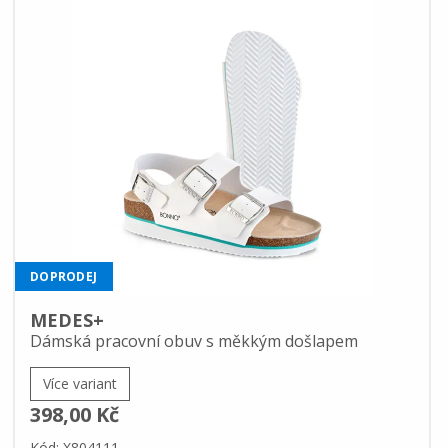
DOPRODEJ
MEDES+
Dámská pracovní obuv s měkkým došlapem
Více variant
398,00 Kč
Kód: X804111