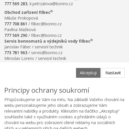
777 569 283
, k.petrzalova@bonno.cz
®
Obchod zařízení filbec
Miluše Prokopová
777 708 861
/ filbec@bonno.cz
Pavlína Mašková
777 569 290
/ filbec@bonno.cz
®
Servis bonnomatů a výdejníků vody filbec
Jaroslav Fáber / servisní technik
773 781 963
/ servis@bonno.cz
Miroslav Lorenc / servisní technik
773 781 958
/ technik@bonno.cz
Informace
Akceptuji
Nastavit
Obchodní podmínky
Ochrana osobních údajů
Principy ochrany soukromí
Poučení o právu na odstoupení od smlouvy
Reklamační řád
Přizpůsobujeme se Vám na míru. Na základě Vašeho chování na
Reklamační protokol ke stažení
webu personalizujeme jeho obsah a zobrazujeme Vám
Velikostní tabulka
relevantní nabídky a produkty. Kliknutím na tlačítko „Akceptuji“
Nastavení soukromí
souhlasíte také s využíváním cookies a předáním údajů o
Odstoupení od smlouvy
chování na webu pro zobrazení cílené reklamy na sociálních
0
sítích a v reklamních sítích na dalších webech.