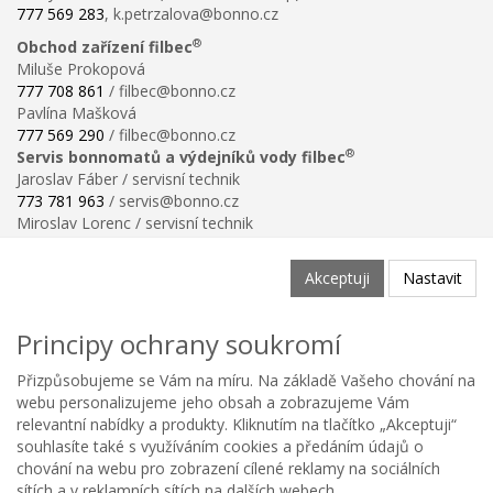
777 569 283
, k.petrzalova@bonno.cz
®
Obchod zařízení filbec
Miluše Prokopová
777 708 861
/ filbec@bonno.cz
Pavlína Mašková
777 569 290
/ filbec@bonno.cz
®
Servis bonnomatů a výdejníků vody filbec
Jaroslav Fáber / servisní technik
773 781 963
/ servis@bonno.cz
Miroslav Lorenc / servisní technik
773 781 958
/ technik@bonno.cz
Informace
Akceptuji
Nastavit
Obchodní podmínky
Ochrana osobních údajů
Principy ochrany soukromí
Poučení o právu na odstoupení od smlouvy
Reklamační řád
Přizpůsobujeme se Vám na míru. Na základě Vašeho chování na
Reklamační protokol ke stažení
webu personalizujeme jeho obsah a zobrazujeme Vám
Velikostní tabulka
relevantní nabídky a produkty. Kliknutím na tlačítko „Akceptuji“
Nastavení soukromí
souhlasíte také s využíváním cookies a předáním údajů o
Odstoupení od smlouvy
chování na webu pro zobrazení cílené reklamy na sociálních
0
sítích a v reklamních sítích na dalších webech.