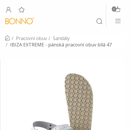
0
Toggle
Toggle
navigati
search
Pracovní obuv
Sandály
IBIZA EXTREME - pánská pracovní obuv bílá 47