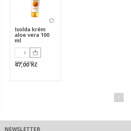
Isolda krém
aloe vera 100
ml
Kód: C195
47,00 Kč
1
NEWSLETTER