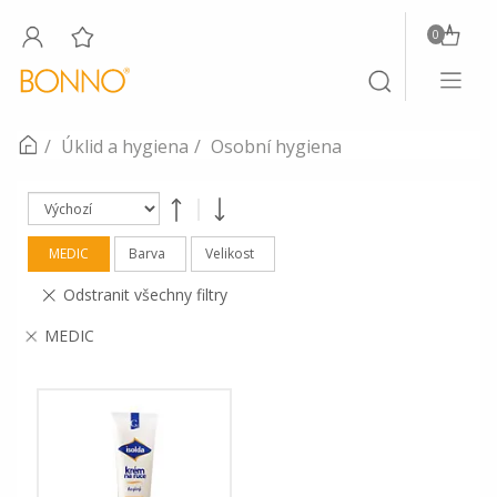
0
Toggle
Toggle
navigati
search
Úklid a hygiena
Osobní hygiena
MEDIC
Barva
Velikost
Odstranit všechny filtry
MEDIC