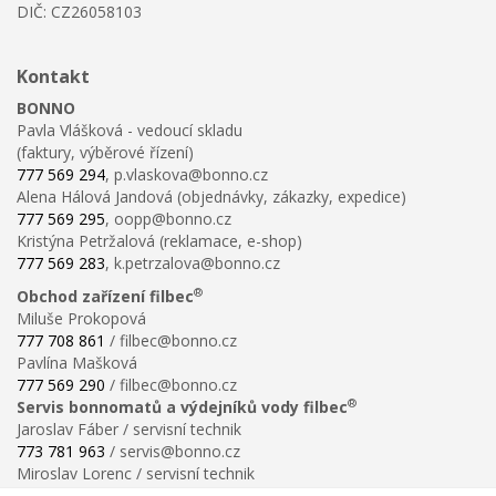
DIČ: CZ26058103
Kontakt
BONNO
Pavla Vlášková - vedoucí skladu
(faktury, výběrové řízení)
777 569 294
, p.vlaskova@bonno.cz
Alena Hálová Jandová (objednávky, zákazky, expedice)
777 569 295
, oopp@bonno.cz
Kristýna Petržalová (reklamace, e-shop)
777 569 283
, k.petrzalova@bonno.cz
®
Obchod zařízení filbec
Miluše Prokopová
777 708 861
/ filbec@bonno.cz
Pavlína Mašková
777 569 290
/ filbec@bonno.cz
®
Servis bonnomatů a výdejníků vody filbec
Jaroslav Fáber / servisní technik
773 781 963
/ servis@bonno.cz
Miroslav Lorenc / servisní technik
773 781 958
/ technik@bonno.cz