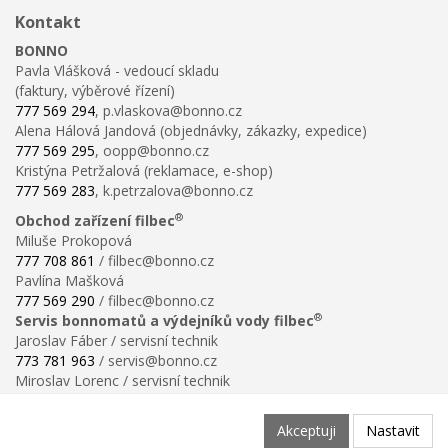
Kontakt
BONNO
Pavla Vlášková - vedoucí skladu
(faktury, výběrové řízení)
777 569 294
, p.vlaskova@bonno.cz
Alena Hálová Jandová (objednávky, zákazky, expedice)
777 569 295
, oopp@bonno.cz
Kristýna Petržalová (reklamace, e-shop)
777 569 283
, k.petrzalova@bonno.cz
®
Obchod zařízení filbec
Miluše Prokopová
777 708 861
/ filbec@bonno.cz
Pavlína Mašková
777 569 290
/ filbec@bonno.cz
®
Servis bonnomatů a výdejníků vody filbec
Jaroslav Fáber / servisní technik
773 781 963
/ servis@bonno.cz
Miroslav Lorenc / servisní technik
773 781 958
/ technik@bonno.cz
Informace
Akceptuji
Nastavit