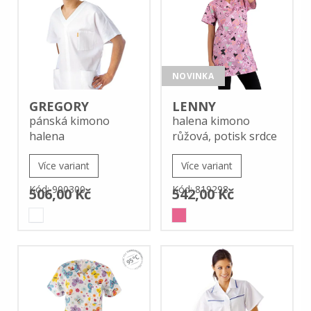
NOVINKA
GREGORY
LENNY
pánská kimono
halena kimono
halena
růžová, potisk srdce
Více variant
Více variant
Kód: 900300
Kód: 819298
506,00 Kč
542,00 Kč