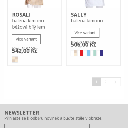
ROSALI
SALLY
halena kimono
halena kimono
béžová,bílý lem
Více variant
Více variant
Kód: 819203
506,00 Kč
Kód: 819293
542,00 Kč
1
2
NEWSLETTER
Přihlaste se k odběru novinek a buďte stále v obraze.