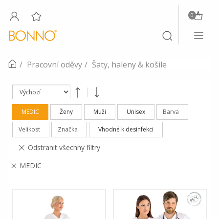
0
Toggle
Toggle
navigati
search
Pracovní oděvy
Šaty, haleny & košile
MEDIC
Ženy
Muži
Unisex
Barva
Velikost
Značka
Vhodné k desinfekci
Odstranit všechny filtry
MEDIC