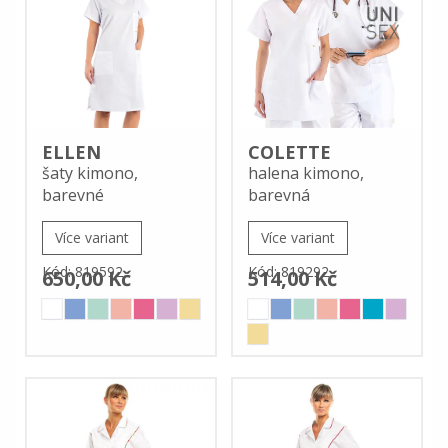
ELLEN
COLETTE
šaty kimono,
halena kimono,
barevné
barevná
Více variant
Více variant
Kód: 819592
Kód: 819292
650,00 Kč
514,00 Kč