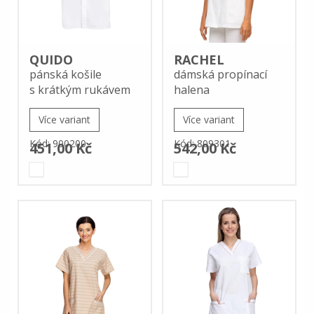
QUIDO
RACHEL
pánská košile
dámská propínací
s krátkým rukávem
halena
Více variant
Více variant
Kód: 900200
Kód: 809301
451,00 Kč
542,00 Kč