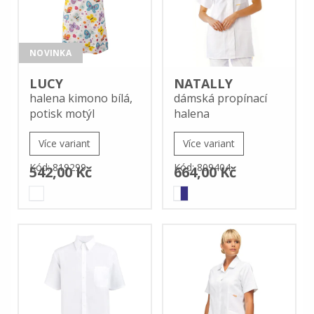
NOVINKA
LUCY
NATALLY
halena kimono bílá,
dámská propínací
potisk motýl
halena
Více variant
Více variant
Kód: 819299
Kód: 809404
542,00 Kč
664,00 Kč