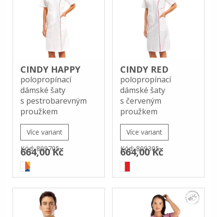
CINDY HAPPY
CINDY RED
polopropínací
polopropínací
dámské šaty
dámské šaty
s pestrobarevným
s červeným
proužkem
proužkem
Více variant
Více variant
Kód: 809705
Kód: 809305
664,00 Kč
664,00 Kč