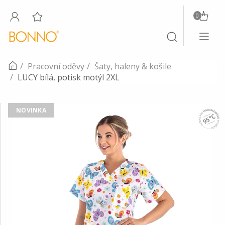
0
Toggle
Toggle
navigati
search
Pracovní oděvy
Šaty, haleny & košile
LUCY bílá, potisk motýl 2XL
NOVINKA