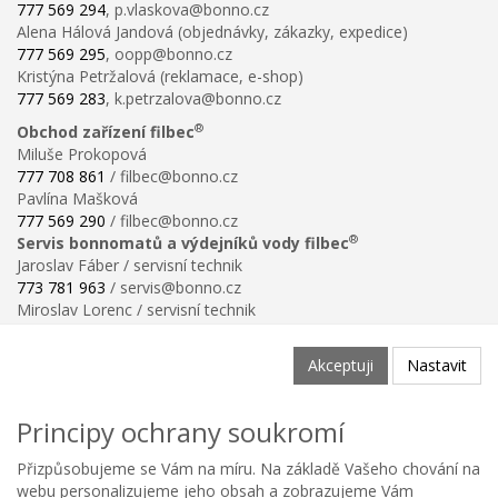
777 569 294
, p.vlaskova@bonno.cz
Alena Hálová Jandová (objednávky, zákazky, expedice)
777 569 295
, oopp@bonno.cz
Kristýna Petržalová (reklamace, e-shop)
777 569 283
, k.petrzalova@bonno.cz
®
Obchod zařízení filbec
Miluše Prokopová
777 708 861
/ filbec@bonno.cz
Pavlína Mašková
777 569 290
/ filbec@bonno.cz
®
Servis bonnomatů a výdejníků vody filbec
Jaroslav Fáber / servisní technik
773 781 963
/ servis@bonno.cz
Miroslav Lorenc / servisní technik
773 781 958
/ technik@bonno.cz
Informace
Akceptuji
Nastavit
Obchodní podmínky
Ochrana osobních údajů
Principy ochrany soukromí
Poučení o právu na odstoupení od smlouvy
Reklamační řád
Přizpůsobujeme se Vám na míru. Na základě Vašeho chování na
Reklamační protokol ke stažení
webu personalizujeme jeho obsah a zobrazujeme Vám