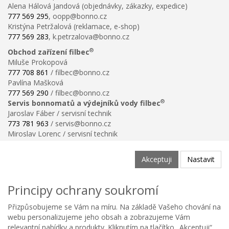
Alena Hálová Jandová (objednávky, zákazky, expedice)
777 569 295
, oopp@bonno.cz
Kristýna Petržalová (reklamace, e-shop)
777 569 283
, k.petrzalova@bonno.cz
®
Obchod zařízení filbec
Miluše Prokopová
777 708 861
/ filbec@bonno.cz
Pavlína Mašková
777 569 290
/ filbec@bonno.cz
®
Servis bonnomatů a výdejníků vody filbec
Jaroslav Fáber / servisní technik
773 781 963
/ servis@bonno.cz
Miroslav Lorenc / servisní technik
773 781 958
/ technik@bonno.cz
Informace
Akceptuji
Nastavit
Obchodní podmínky
Ochrana osobních údajů
Principy ochrany soukromí
Poučení o právu na odstoupení od smlouvy
Reklamační řád
Přizpůsobujeme se Vám na míru. Na základě Vašeho chování na
Reklamační protokol ke stažení
webu personalizujeme jeho obsah a zobrazujeme Vám
Velikostní tabulka
relevantní nabídky a produkty. Kliknutím na tlačítko „Akceptuji“