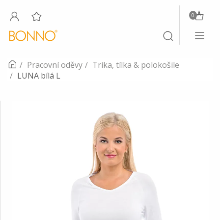
0
Toggle
Toggle
navigati
search
Pracovní oděvy
Trika, tílka & polokošile
LUNA bílá L