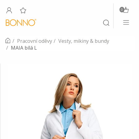
0
Toggle
Toggle
navigati
search
Pracovní oděvy
Vesty, mikiny & bundy
MAIA bílá L