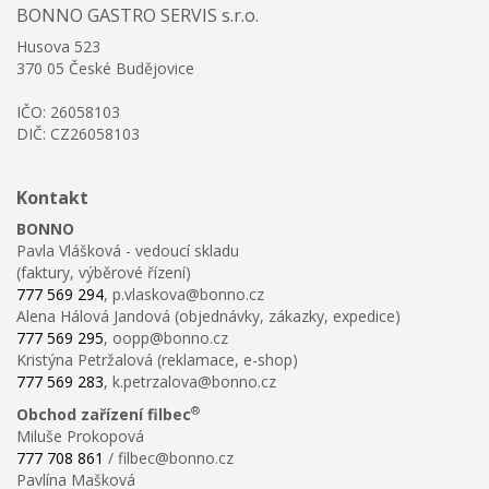
BONNO GASTRO SERVIS s.r.o.
Husova 523
370 05 České Budějovice
IČO: 26058103
DIČ: CZ26058103
Kontakt
BONNO
Pavla Vlášková - vedoucí skladu
(faktury, výběrové řízení)
777 569 294
, p.vlaskova@bonno.cz
Alena Hálová Jandová (objednávky, zákazky, expedice)
777 569 295
, oopp@bonno.cz
Kristýna Petržalová (reklamace, e-shop)
777 569 283
, k.petrzalova@bonno.cz
®
Obchod zařízení filbec
Miluše Prokopová
777 708 861
/ filbec@bonno.cz
Pavlína Mašková