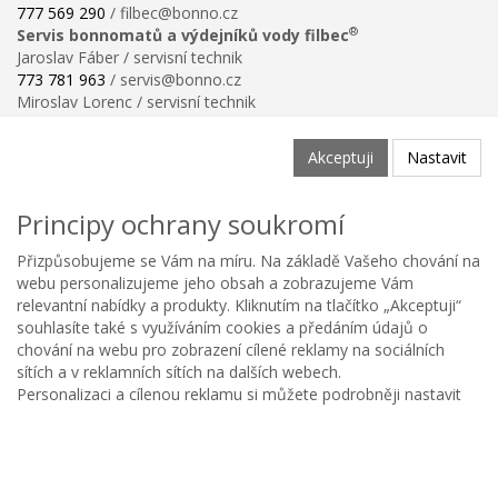
777 569 290
/ filbec@bonno.cz
®
Servis bonnomatů a výdejníků vody filbec
Jaroslav Fáber / servisní technik
773 781 963
/ servis@bonno.cz
Miroslav Lorenc / servisní technik
773 781 958
/ technik@bonno.cz
Informace
Akceptuji
Nastavit
Obchodní podmínky
Ochrana osobních údajů
Principy ochrany soukromí
Poučení o právu na odstoupení od smlouvy
Reklamační řád
Přizpůsobujeme se Vám na míru. Na základě Vašeho chování na
Reklamační protokol ke stažení
webu personalizujeme jeho obsah a zobrazujeme Vám
Velikostní tabulka
relevantní nabídky a produkty. Kliknutím na tlačítko „Akceptuji“
Nastavení soukromí
souhlasíte také s využíváním cookies a předáním údajů o
Odstoupení od smlouvy
chování na webu pro zobrazení cílené reklamy na sociálních
0
sítích a v reklamních sítích na dalších webech.
Personalizaci a cílenou reklamu si můžete podrobněji nastavit
Kategorie
Oblíbené
Menu
Košík
Copyright © BONNO GASTRO SERVIS s.r.o. 2026
nebo kdykoli vypnout po kliknutí na tlačítko Nastavit.