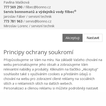
Pavlína Mašková
777 569 290
/ filbec@bonno.cz
®
Servis bonnomatů a výdejníků vody filbec
Jaroslav Fáber / servisní technik
773 781 963
/ servis@bonno.cz
Miroslav Lorenc / servisní technik
773 781 958
/ technik@bonno.cz
Informace
Akceptuji
Nastavit
Obchodní podmínky
Ochrana osobních údajů
Principy ochrany soukromí
Poučení o právu na odstoupení od smlouvy
Reklamační řád
Přizpůsobujeme se Vám na míru. Na základě Vašeho chování na
Reklamační protokol ke stažení
webu personalizujeme jeho obsah a zobrazujeme Vám
Velikostní tabulka
relevantní nabídky a produkty. Kliknutím na tlačítko „Akceptuji“
Nastavení soukromí
souhlasíte také s využíváním cookies a předáním údajů o
Odstoupení od smlouvy
chování na webu pro zobrazení cílené reklamy na sociálních
0
sítích a v reklamních sítích na dalších webech.
Personalizaci a cílenou reklamu si můžete podrobněji nastavit
Kategorie
Oblíbené
Menu
Košík
Copyright © BONNO GASTRO SERVIS s.r.o. 2026
nebo kdykoli vypnout po kliknutí na tlačítko Nastavit.