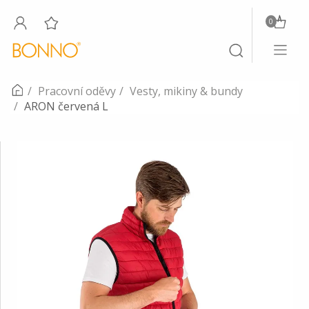
0
Toggle
Toggle
navigati
search
Pracovní oděvy
Vesty, mikiny & bundy
ARON červená L