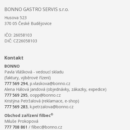
BONNO GASTRO SERVIS s.r.o.
Husova 523
370 05 České Budějovice
IČO: 26058103
DIČ: CZ26058103
Kontakt
BONNO
Pavla Vlášková - vedoucí skladu
(faktury, výběrové řízení)
777 569 294
, p.vlaskova@bonno.cz
Alena Hálová Jandová (objednávky, zákazky, expedice)
777 569 295
, oopp@bonno.cz
Kristýna Petržalová (reklamace, e-shop)
777 569 283
, k.petrzalova@bonno.cz
®
Obchod zařízení filbec
Miluše Prokopová
777 708 861
/ filbec@bonno.cz