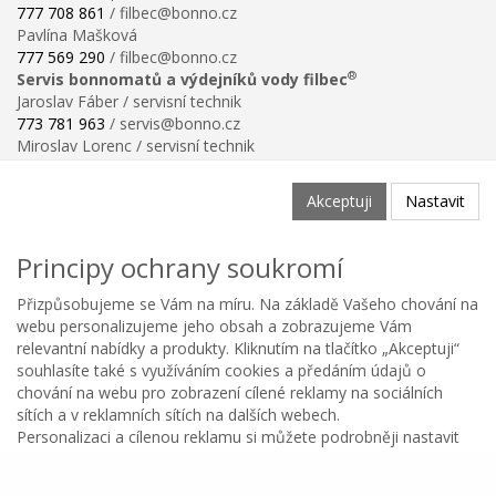
777 708 861
/ filbec@bonno.cz
Pavlína Mašková
777 569 290
/ filbec@bonno.cz
®
Servis bonnomatů a výdejníků vody filbec
Jaroslav Fáber / servisní technik
773 781 963
/ servis@bonno.cz
Miroslav Lorenc / servisní technik
773 781 958
/ technik@bonno.cz
Informace
Akceptuji
Nastavit
Obchodní podmínky
Ochrana osobních údajů
Principy ochrany soukromí
Poučení o právu na odstoupení od smlouvy
Reklamační řád
Přizpůsobujeme se Vám na míru. Na základě Vašeho chování na
Reklamační protokol ke stažení
webu personalizujeme jeho obsah a zobrazujeme Vám
Velikostní tabulka
relevantní nabídky a produkty. Kliknutím na tlačítko „Akceptuji“
Nastavení soukromí
souhlasíte také s využíváním cookies a předáním údajů o
Odstoupení od smlouvy
chování na webu pro zobrazení cílené reklamy na sociálních
0
sítích a v reklamních sítích na dalších webech.
Personalizaci a cílenou reklamu si můžete podrobněji nastavit
Kategorie
Oblíbené
Menu
Košík
Copyright © BONNO GASTRO SERVIS s.r.o. 2026
nebo kdykoli vypnout po kliknutí na tlačítko Nastavit.