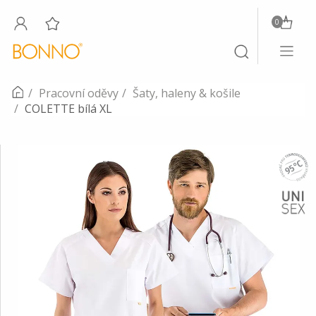
0
Toggle
Toggle
navigati
search
Pracovní oděvy
Šaty, haleny & košile
COLETTE bílá XL