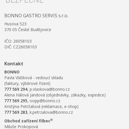
BONNO GASTRO SERVIS s.r.o.
Husova 523
370 05 České Budějovice
IČO: 26058103
DIČ: CZ26058103
Kontakt
BONNO
Pavla Vlášková - vedoucí skladu
(faktury, výběrové řízení)
777 569 294
, p.vlaskova@bonno.cz
Alena Hálová Jandová (objednávky, zákazky, expedice)
777 569 295
, oopp@bonno.cz
Kristýna Petržalová (reklamace, e-shop)
777 569 283
, k.petrzalova@bonno.cz
®
Obchod zařízení filbec
Miluše Prokopová