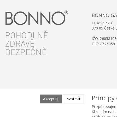
BONNO GAST
Husova 523
370 05 České 
IČO: 26058103
DIČ: CZ26058
Principy
Akceptuji
Nastavit
Přizpůsobujem
Kliknutím na t
sítích a v rekl