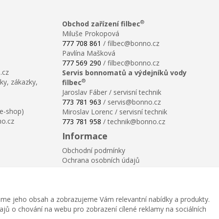
®
Obchod zařízení filbec
Miluše Prokopová
777 708 861
/ filbec@bonno.cz
Pavlína Mašková
777 569 290
/ filbec@bonno.cz
.cz
Servis bonnomatů a výdejníků vody
®
ky, zákazky,
filbec
Jaroslav Fáber / servisní technik
773 781 963
/ servis@bonno.cz
 e-shop)
Miroslav Lorenc / servisní technik
no.cz
773 781 958
/ technik@bonno.cz
Informace
Obchodní podmínky
Ochrana osobních údajů
Poučení o právu na odstoupení od smlouvy
Reklamační řád
Reklamační protokol ke stažení
me jeho obsah a zobrazujeme Vám relevantní nabídky a produkty.
Velikostní tabulka
dajů o chování na webu pro zobrazení cílené reklamy na sociálních
Nastavení soukromí
Odstoupení od smlouvy