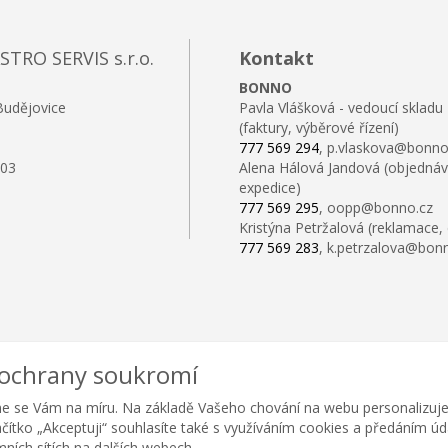
RO SERVIS s.r.o.
Kontakt
BONNO
Budějovice
Pavla Vlášková - vedoucí skladu
(faktury, výběrové řízení)
777 569 294
, p.vlaskova@bonno
103
Alena Hálová Jandová (objednáv
expedice)
777 569 295
, oopp@bonno.cz
Kristýna Petržalová (reklamace,
777 569 283
, k.petrzalova@bon
 ochrany soukromí
e se Vám na míru. Na základě Vašeho chování na webu personalizuje
lačítko „Akceptuji“ souhlasíte také s využíváním cookies a předáním ú
amních sítích na dalších webech.