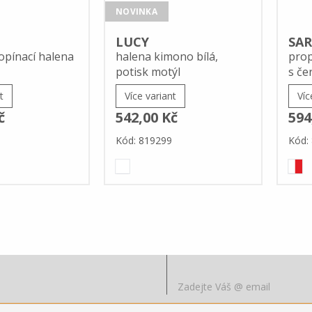
NOVINKA
LUCY
SA
pínací halena
halena kimono bílá,
prop
potisk motýl
s č
t
Více variant
Víc
č
542,00 Kč
594
Kód: 819299
Kód: