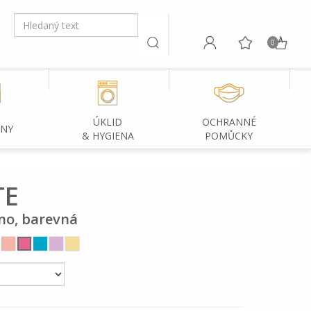
0
ÚKLID
OCHRANNÉ
INY
& HYGIENA
POMŮCKY
TE
no, barevná