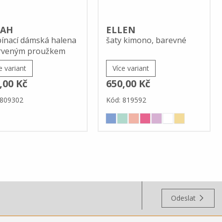
RAH
ELLEN
ínací dámská halena
šaty kimono, barevné
erveným proužkem
e variant
Více variant
,00 Kč
650,00 Kč
 809302
Kód: 819592
Odeslat