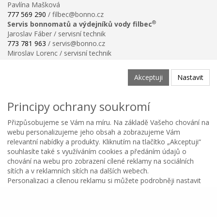
Pavlína Mašková
777 569 290
/ filbec@bonno.cz
®
Servis bonnomatů a výdejníků vody filbec
Jaroslav Fáber / servisní technik
773 781 963
/ servis@bonno.cz
Miroslav Lorenc / servisní technik
773 781 958
/ technik@bonno.cz
Informace
Akceptuji
Nastavit
Obchodní podmínky
Ochrana osobních údajů
Principy ochrany soukromí
Poučení o právu na odstoupení od smlouvy
Reklamační řád
Přizpůsobujeme se Vám na míru. Na základě Vašeho chování na
Reklamační protokol ke stažení
webu personalizujeme jeho obsah a zobrazujeme Vám
Velikostní tabulka
relevantní nabídky a produkty. Kliknutím na tlačítko „Akceptuji“
Nastavení soukromí
souhlasíte také s využíváním cookies a předáním údajů o
Odstoupení od smlouvy
chování na webu pro zobrazení cílené reklamy na sociálních
0
sítích a v reklamních sítích na dalších webech.
Personalizaci a cílenou reklamu si můžete podrobněji nastavit
Kategorie
Oblíbené
Menu
Košík
Copyright © BONNO GASTRO SERVIS s.r.o. 2026
nebo kdykoli vypnout po kliknutí na tlačítko Nastavit.