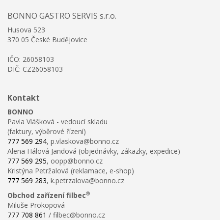
BONNO GASTRO SERVIS s.r.o.
Husova 523
370 05 České Budějovice
IČO: 26058103
DIČ: CZ26058103
Kontakt
BONNO
Pavla Vlášková - vedoucí skladu
(faktury, výběrové řízení)
777 569 294
, p.vlaskova@bonno.cz
Alena Hálová Jandová (objednávky, zákazky, expedice)
777 569 295
, oopp@bonno.cz
Kristýna Petržalová (reklamace, e-shop)
777 569 283
, k.petrzalova@bonno.cz
®
Obchod zařízení filbec
Miluše Prokopová
777 708 861
/ filbec@bonno.cz