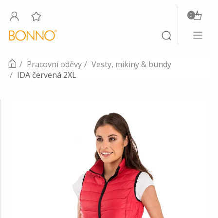
0
Toggle
Toggle
navigati
search
Pracovní oděvy
Vesty, mikiny & bundy
IDA červená 2XL