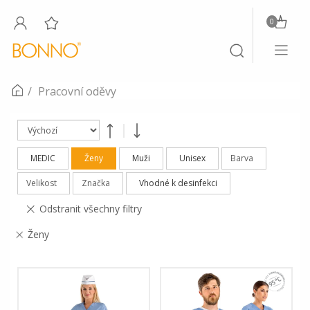
0
Toggle
Toggle
navigati
search
Pracovní oděvy
MEDIC
Ženy
Muži
Unisex
Barva
Velikost
Značka
Vhodné k desinfekci
Odstranit všechny filtry
Ženy