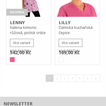
NOVINKA
LENNY
LILLY
halena kimono
Dámská kuchařská
růžová, potisk srdce
čepice
Více variant
Více variant
Kód: 819298
Kód: 800724
542,00 Kč
169,00 Kč
1
2
3
4
5
6
NEWSLETTER