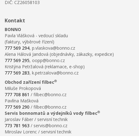
DIČ: CZ26058103
Kontakt
BONNO
Pavla Vlášková - vedoucí skladu
(faktury, výběrové řízení)
777 569 294
, p.vlaskova@bonno.cz
Alena Hálová Jandová (objednávky, zákazky, expedice)
777 569 295
, oopp@bonno.cz
Kristýna Petržalová (reklamace, e-shop)
777 569 283
, k.petrzalova@bonno.cz
®
Obchod zařízení filbec
Miluše Prokopová
777 708 861
/ filbec@bonno.cz
Pavlína Mašková
777 569 290
/ filbec@bonno.cz
®
Servis bonnomatů a výdejníků vody filbec
Jaroslav Fáber / servisní technik
773 781 963
/ servis@bonno.cz
Miroslav Lorenc / servisní technik
773 781 958
/ technik@bonno.cz