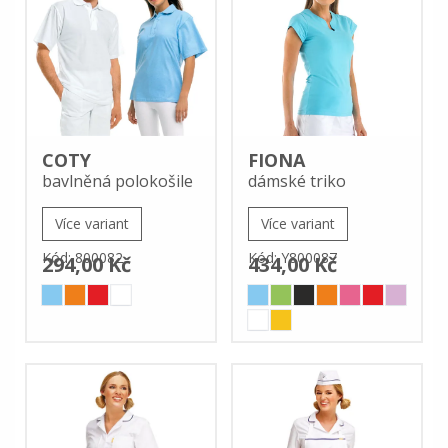
COTY
FIONA
bavlněná polokošile
dámské triko
Více variant
Více variant
Kód: 800082
Kód: Y800087
294,00 Kč
434,00 Kč