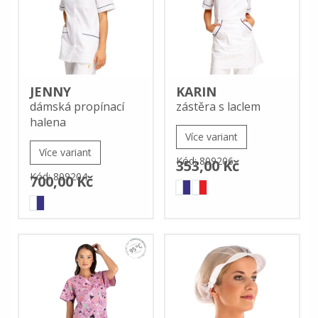
JENNY
KARIN
dámská propínací
zástěra s laclem
halena
Více variant
Více variant
Kód: 809206
353,00 Kč
Kód: 809204
700,00 Kč