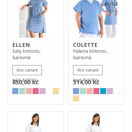
ELLEN
COLETTE
šaty kimono,
halena kimono,
barevné
barevná
Více variant
Více variant
Kód: 819592
Kód: 819292
650,00 Kč
514,00 Kč