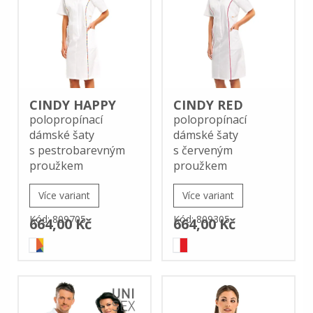
CINDY HAPPY
CINDY RED
polopropínací
polopropínací
dámské šaty
dámské šaty
s pestrobarevným
s červeným
proužkem
proužkem
Více variant
Více variant
Kód: 809705
Kód: 809305
664,00 Kč
664,00 Kč