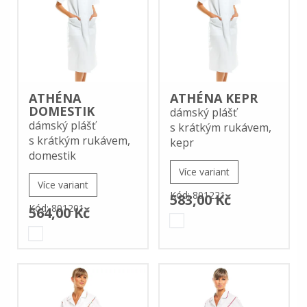
ATHÉNA
ATHÉNA KEPR
DOMESTIK
dámský plášť
dámský plášť
s krátkým rukávem,
s krátkým rukávem,
kepr
domestik
Více variant
Více variant
Kód: 801221
583,00 Kč
Kód: 801201
564,00 Kč